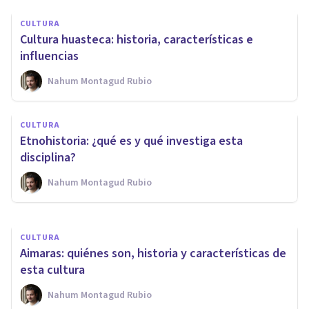
CULTURA
Cultura huasteca: historia, características e
influencias
Nahum Montagud Rubio
PSICOLOGÍA SOCIAL Y RELACIONES PERSONALES
CULTURA
Etnocentrismo: qué es, causas
Etnohistoria: ¿qué es y qué investiga esta
y características
disciplina?
Nahum Montagud Rubio
Nahum Montagud Rubio
CULTURA
Aimaras: quiénes son, historia y características de
esta cultura
Nahum Montagud Rubio