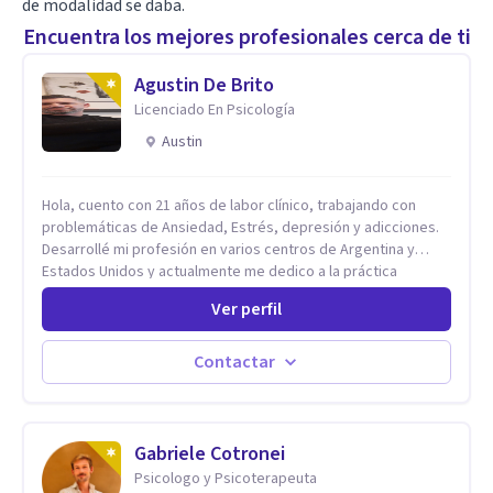
de modalidad se daba.
Encuentra los mejores profesionales cerca de ti
Agustin De Brito
Licenciado En Psicología
Austin
Hola, cuento con 21 años de labor clínico, trabajando con
problemáticas de Ansiedad, Estrés, depresión y adicciones.
Desarrollé mi profesión en varios centros de Argentina y
Estados Unidos y actualmente me dedico a la práctica
privada. Utilizo terapias cognitivas conductuales basadas en
Ver perfil
evidencia científica con comprobados resultados. Los
objetivos terapéuticos están centrados en brindar
herramientas concretas para el cambio, que permitan
Contactar
desarrollar nuevas habilidades y estrategias basadas en la
salud y calidad de vida.
Gabriele Cotronei
Psicologo y Psicoterapeuta