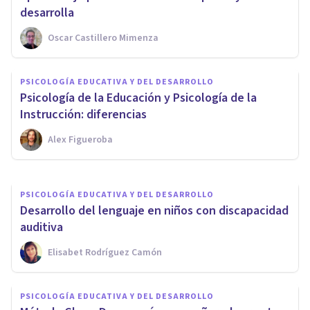
desarrolla
Oscar Castillero Mimenza
PSICOLOGÍA EDUCATIVA Y DEL DESARROLLO
PSICOLOGÍA EDUCATIVA Y DEL DESARROLLO
​Los 12 estilos de aprendizaje:
Psicología de la Educación y Psicología de la
¿en qué se basa cada uno?
Instrucción: diferencias
Alex Figueroba
Jonathan García-Allen
PSICOLOGÍA EDUCATIVA Y DEL DESARROLLO
Desarrollo del lenguaje en niños con discapacidad
auditiva
Elisabet Rodríguez Camón
PSICOLOGÍA EDUCATIVA Y DEL DESARROLLO