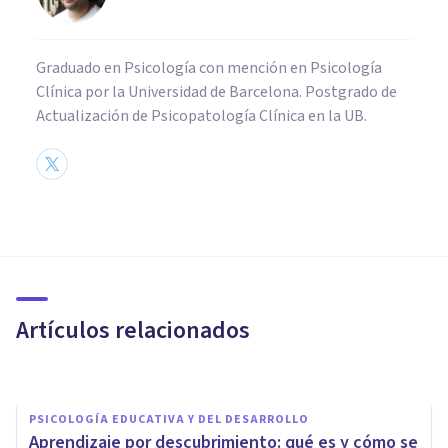
Graduado en Psicología con mención en Psicología
Clínica por la Universidad de Barcelona. Postgrado de
Actualización de Psicopatología Clínica en la UB.
PSICOLOGÍA EDUCATIVA Y DEL DESARROLLO
​Aprendizaje vicario:
observando a otros para
educarnos
Artículos relacionados
Adrián Triglia
PSICOLOGÍA EDUCATIVA Y DEL DESARROLLO
Aprendizaje por descubrimiento: qué es y cómo se