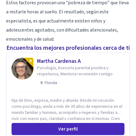
Estos factores provocan una “pobreza de tiempo” que lleva
a restarle horas al sueño. El resultado, según este
especialista, es que actualmente existen niños y
adolescentes agotados, con dificultades atencionales,
emocionales y de salud.
Encuentra los mejores profesionales cerca de ti
Martha Cardenas A
Psicología, Asesoría parental positiva y
respetuosa, Mentoria reconexión contigo
Florida
hija de Dios, esposa, madre y abuela. Desde mi vocación
como psicóloga, unida a más de 30 años de experiencia en el
mundo familiar y humano, acompaño a mujeres y familias a
vivir con mayor paz, claridad y confianza en sí mismas. Creo
profundamente que la vida está hecha de etapas, y que cada
Ver perfil
ciclo —personal, emocional, espiritual y familiar— trae