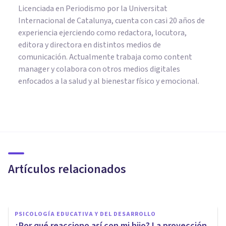
Licenciada en Periodismo por la Universitat
Internacional de Catalunya, cuenta con casi 20 años de
experiencia ejerciendo como redactora, locutora,
editora y directora en distintos medios de
comunicación. Actualmente trabaja como content
manager y colabora con otros medios digitales
enfocados a la salud y al bienestar físico y emocional.
PSICOLOGÍA EDUCATIVA Y DEL DESARROLLO
Cómo ver ‘Adolescencia’ y no
entrar en pánico (si tienes un
hijo adolescente)
Artículos relacionados
Gisela Rodríguez
PSICOLOGÍA EDUCATIVA Y DEL DESARROLLO
¿Por qué reacciono así con mi hijo? La proyección