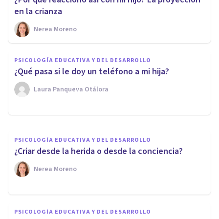
en la crianza
Nerea Moreno
PSICOLOGÍA EDUCATIVA Y DEL DESARROLLO
El impacto de la crianza
PSICOLOGÍA EDUCATIVA Y DEL DESARROLLO
autoritaria en la salud mental
¿Qué pasa si le doy un teléfono a mi hija?
infantil
Laura Panqueva Otálora
Nerea Moreno
PSICOLOGÍA EDUCATIVA Y DEL DESARROLLO
¿Criar desde la herida o desde la conciencia?
Nerea Moreno
PSICOLOGÍA EDUCATIVA Y DEL DESARROLLO