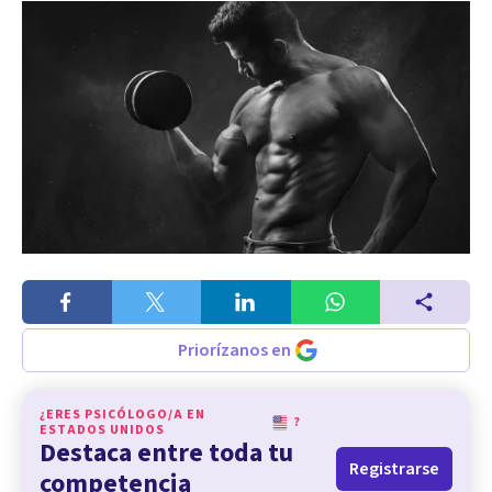
Priorízanos en
¿ERES PSICÓLOGO/A EN
?
ESTADOS UNIDOS
Destaca entre toda tu
Registrarse
competencia