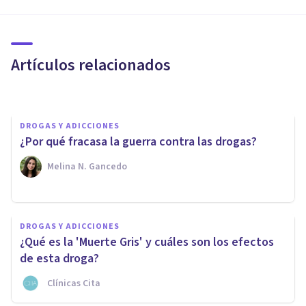
DROGAS Y ADICCIONES
¿Qué son las drogas? Resumen
de sus características y efectos
Artículos relacionados
Clínicas Cita
DROGAS Y ADICCIONES
¿Por qué fracasa la guerra contra las drogas?
Melina N. Gancedo
DROGAS Y ADICCIONES
DROGAS Y ADICCIONES
¿Cómo funciona el autoengaño
¿Qué es la 'Muerte Gris' y cuáles son los efectos
en las adicciones?
de esta droga?
Clínicas Cita
Luis Miguel Real