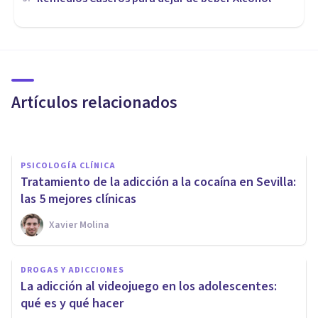
DROGAS Y ADICCIONES
Adicciones conductuales: qué
son, y características
Artículos relacionados
Laura Ruiz Mitjana
PSICOLOGÍA CLÍNICA
Tratamiento de la adicción a la cocaína en Sevilla:
las 5 mejores clínicas
Xavier Molina
DROGAS Y ADICCIONES
DROGAS Y ADICCIONES
Las claves para entender la
La adicción al videojuego en los adolescentes:
adicción
qué es y qué hacer