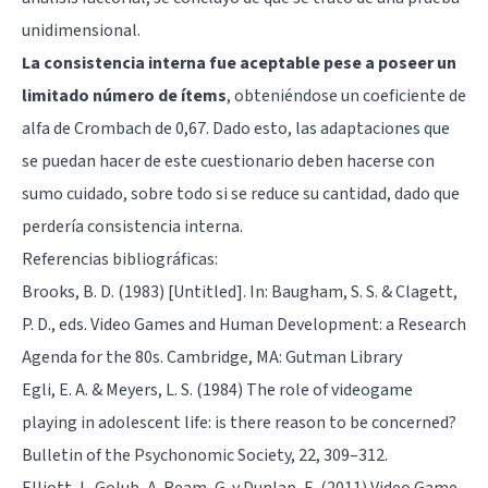
unidimensional.
La consistencia interna fue aceptable pese a poseer un
limitado número de ítems
, obteniéndose un coeficiente de
alfa de Crombach de 0,67. Dado esto, las adaptaciones que
se puedan hacer de este cuestionario deben hacerse con
sumo cuidado, sobre todo si se reduce su cantidad, dado que
perdería consistencia interna.
Referencias bibliográficas:
Brooks, B. D. (1983) [Untitled]. In: Baugham, S. S. & Clagett,
P. D., eds. Video Games and Human Development: a Research
Agenda for the 80s. Cambridge, MA: Gutman Library
Egli, E. A. & Meyers, L. S. (1984) The role of videogame
playing in adolescent life: is there reason to be concerned?
Bulletin of the Psychonomic Society, 22, 309–312.
Elliott, L. Golub, A. Ream, G. y Dunlap, E. (2011) Video Game