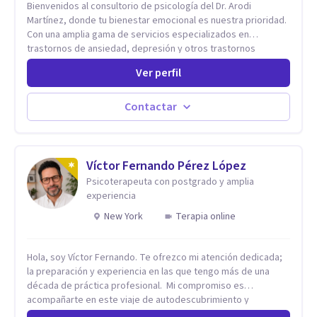
Bienvenidos al consultorio de psicología del Dr. Arodi
Martínez, donde tu bienestar emocional es nuestra prioridad.
Con una amplia gama de servicios especializados en
trastornos de ansiedad, depresión y otros trastornos
emocionales, estamos dedicados a ofrecerte el mejor
Ver perfil
tratamiento para mejorar tu salud mental. En nuestro
consultorio, ofrecemos una variedad de terapias y
tratamientos diseñados para satisfacer tus necesidades
Contactar
específicas: Terapia para Trastornos de Ansiedad y
Depresión: Somos expertos en el tratamiento de la ansiedad
y la depresión, utilizando enfoques basados en evidencia
para ayudarte a recuperar tu bienestar emocional. Terapia
Víctor Fernando Pérez López
Individual, de Pareja y Familiar: Trabajamos contigo y tus
Psicoterapeuta con postgrado y amplia
seres queridos para fortalecer las relaciones y mejorar la
experiencia
dinámica familiar. Evaluaciones Psicológicas y Terapias
New York
Terapia online
Especializadas: Terapia cognitivo-conductual Terapia de
apoyo Terapia psicodinámica Terapia enfocada en la solución
Terapia de exposición Terapia de juego para niños
Hola, soy Víctor Fernando. Te ofrezco mi atención dedicada;
Tratamiento de Traumas y Trastornos de Estrés
la preparación y experiencia en las que tengo más de una
Postraumático: Ofrecemos apoyo psicológico para ayudarte
década de práctica profesional. Mi compromiso es
a superar experiencias traumáticas y mejorar tu calidad de
acompañarte en este viaje de autodescubrimiento y
vida. Tratamiento de Adicciones.
crecimiento con soluciones eficaces. Juntos, abriremos