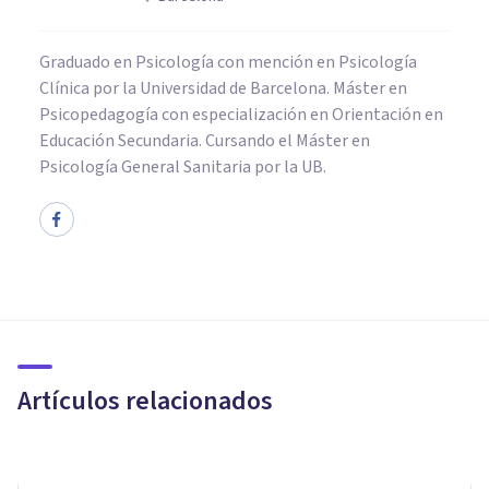
Graduado en Psicología con mención en Psicología
Clínica por la Universidad de Barcelona. Máster en
Psicopedagogía con especialización en Orientación en
Educación Secundaria. Cursando el Máster en
Psicología General Sanitaria por la UB.
NEUROCIENCIAS
Cerebro humano:
características, estructuras y
patologías asociadas
Artículos relacionados
Laura Ruiz Mitjana