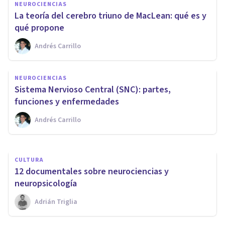
NEUROCIENCIAS
La teoría del cerebro triuno de MacLean: qué es y
qué propone
Andrés Carrillo
NEUROCIENCIAS
NEUROCIENCIAS
​Vía mesolímbica (cerebro):
Sistema Nervioso Central (SNC): partes,
anatomía y funciones
funciones y enfermedades
Andrés Carrillo
Oscar Castillero Mimenza
CULTURA
​12 documentales sobre neurociencias y
neuropsicología
Adrián Triglia