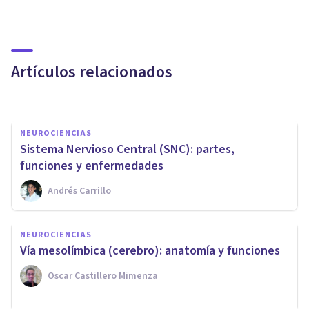
La teoría del cerebro triuno de
MacLean: qué es y qué
propone
Artículos relacionados
Andrés Carrillo
NEUROCIENCIAS
Sistema Nervioso Central (SNC): partes,
funciones y enfermedades
Andrés Carrillo
CULTURA
​12 documentales sobre
NEUROCIENCIAS
neurociencias y
​Vía mesolímbica (cerebro): anatomía y funciones
neuropsicología
Oscar Castillero Mimenza
Adrián Triglia