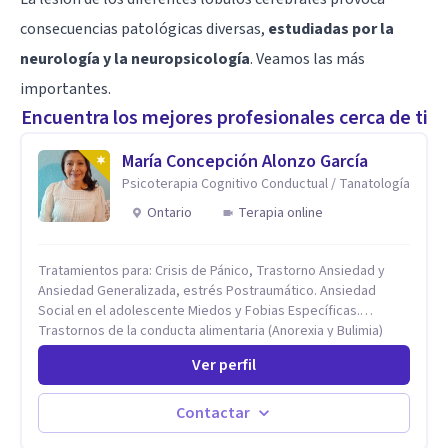
consecuencias patológicas diversas,
estudiadas por la
neurología y la neuropsicología
. Veamos las más
importantes.
Encuentra los mejores profesionales cerca de ti
María Concepción Alonzo García
Psicoterapia Cognitivo Conductual / Tanatología
Ontario
Terapia online
Tratamientos para: Crisis de Pánico, Trastorno Ansiedad y
Ansiedad Generalizada, estrés Postraumático. Ansiedad
Social en el adolescente Miedos y Fobias Específicas.
Trastornos de la conducta alimentaria (Anorexia y Bulimia)
Modificación conductas no deseadas. Impulsividad,
Ver perfil
conductas obsesivas, compulsividad. Trastorno obsesivo
compulsivo. Tratamiento Eficaz para la Depresión (AC)
Evaluación, contención e intervención en riesgo Suicida
Contactar
Conductas autolesivas en el adolescente. Problemas con el