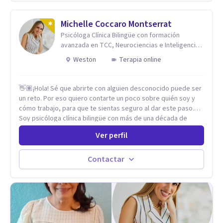
consumo de alcohol y sustancias. Tratamiento del Estrés.
Mindfulness. Estimulación temprana, Establecimiento del
vínculo del Apego Seguro. Orientación sexual,
Michelle Coccaro Montserrat
Acompañamiento Tanatológico. Cuidados paliativos en
Psicóloga Clínica Bilingüe con formación
enfermedades crónicas.
avanzada en TCC, Neurociencias e Inteligencia
Emocional.
Weston
Terapia online
👋🏽¡Hola! Sé que abrirte con alguien desconocido puede ser
un reto. Por eso quiero contarte un poco sobre quién soy y
cómo trabajo, para que te sientas seguro al dar este paso.
Soy psicóloga clínica bilingüe con más de una década de
experiencia. He dictado conferencias, escrito artículos y
Ver perfil
ejercido como profesora universitaria. Un dato curioso: he
vivido en varios países y conozco de primera mano lo que
significa ser migrante, adaptarse a los cambios y empezar de
Contactar
nuevo.