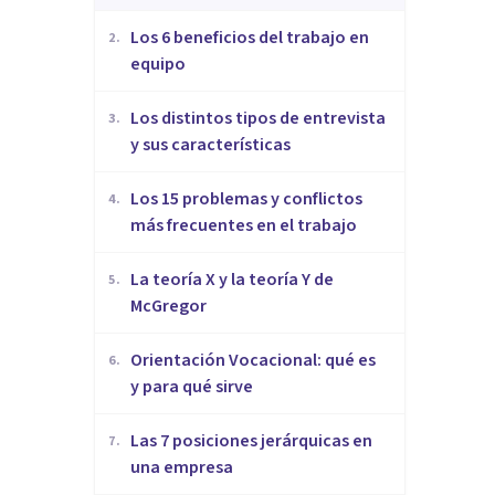
​Los 6 beneficios del trabajo en
2
.
equipo
​Los distintos tipos de entrevista
3
.
y sus características
​Los 15 problemas y conflictos
4
.
más frecuentes en el trabajo
La teoría X y la teoría Y de
5
.
McGregor
Orientación Vocacional: qué es
6
.
y para qué sirve
Las 7 posiciones jerárquicas en
7
.
una empresa