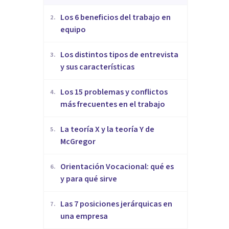
​Los 6 beneficios del trabajo en
2
.
equipo
​Los distintos tipos de entrevista
3
.
y sus características
​Los 15 problemas y conflictos
4
.
más frecuentes en el trabajo
La teoría X y la teoría Y de
5
.
McGregor
Orientación Vocacional: qué es
6
.
y para qué sirve
Las 7 posiciones jerárquicas en
7
.
una empresa