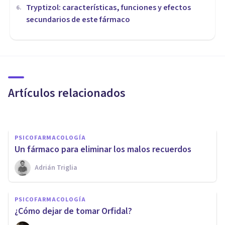
Tryptizol: características, funciones y efectos
6
.
secundarios de este fármaco
PSICOFARMACOLOGÍA
Donepezilo: usos,
características y efectos de
este fármaco
Artículos relacionados
Isabel Rovira Salvador
PSICOFARMACOLOGÍA
​Un fármaco para eliminar los malos recuerdos
PSICOFARMACOLOGÍA
Adrián Triglia
Nefazodona: usos y efectos
secundarios de este
PSICOFARMACOLOGÍA
antidepresivo
¿Cómo dejar de tomar Orfidal?