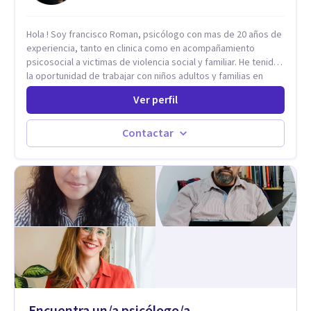
Hola ! Soy francisco Roman, psicólogo con mas de 20 años de
experiencia, tanto en clinica como en acompañamiento
psicosocial a victimas de violencia social y familiar. He tenido
la oportunidad de trabajar con niños adultos y familias en
todos los espacios y esto me ha dado un una variedad de
Ver perfil
aprendizajes que ahora pongo a tu disposicion. En la
actualidad puedo atenderte de manera presencial y/o virtual,
de lunes a sabado. el costo de cada sesión lo acordamos en
Contactar
el primer contacto
Encuentra un/a psicólogo/a