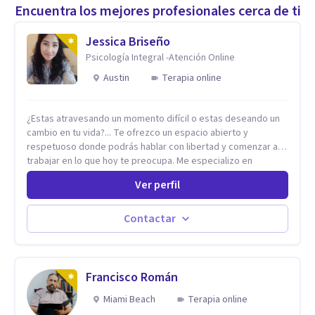
Encuentra los mejores profesionales cerca de ti
Jessica Briseño
Psicología Integral -Atención Online
Austin
Terapia online
¿Estas atravesando un momento difícil o estas deseando un
cambio en tu vida?... Te ofrezco un espacio abierto y
respetuoso donde podrás hablar con libertad y comenzar a
trabajar en lo que hoy te preocupa. Me especializo en
Trastornos de Ansiedad y a lo largo de mi experiencia
Ver perfil
profesional he acompañado a muchas Familias y Parejas con
distintas problemáticas como el manejo del estrés,
Autoestima, Gestión de la Ira, Depresión, Retos en la Crianza,
Contactar
Codependencia, Celos, entre otros. Cuento con más de 12
años de experiencia en el área de la Salud mental y he
trabajado en distintos contextos clínicos con niños,
Adolescentes y Adultos
Francisco Román
Miami Beach
Terapia online