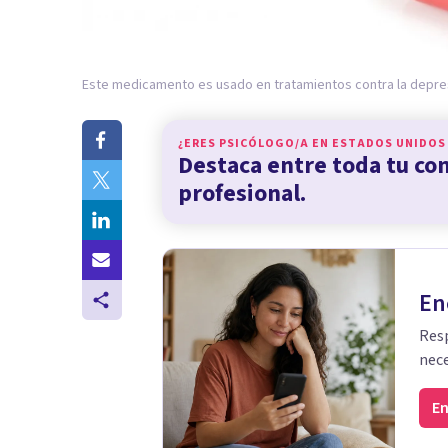
Este medicamento es usado en tratamientos contra la depre
¿ERES PSICÓLOGO/A EN
ESTADOS UNIDOS
Destaca entre toda tu c
profesional.
En
Resp
nece
En