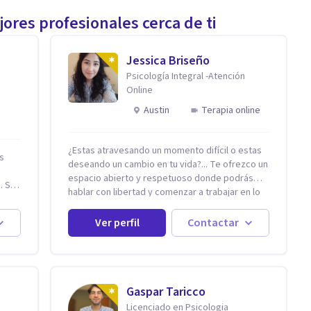
ores profesionales cerca de ti
Jessica Briseño
Psicología Integral -Atención
Online
Austin
Terapia online
¿Estas atravesando un momento difícil o estas
is
deseando un cambio en tu vida?... Te ofrezco un
s
espacio abierto y respetuoso donde podrás
 Si
hablar con libertad y comenzar a trabajar en lo
que hoy te preocupa. Me especializo en
o. Si
Trastornos de Ansiedad y a lo largo de mi
Ver perfil
Contactar
experiencia profesional he acompañado a
muchas Familias y Parejas con distintas
 pero
problemáticas como el manejo del estrés,
Autoestima, Gestión de la Ira, Depresión, Retos
en la Crianza, Codependencia, Celos, entre
Gaspar Taricco
otros. Cuento con más de 12 años de
Licenciado en Psicologia