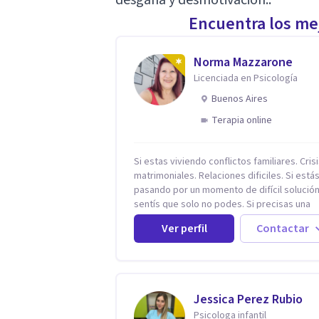
Encuentra los mej
Norma Mazzarone
Licenciada en Psicología
Buenos Aires
Terapia online
Si estas viviendo conflictos familiares. Cris
matrimoniales. Relaciones dificiles. Si está
pasando por un momento de difícil solución.
sentís que solo no podes. Si precisas una
escucha. Si consideras que estás bloquead
Ver perfil
Contactar
precisás comprensión. Si no logras definir
proyectos, objetivos, sueños, deseos. Si
pensás que lo que te pasa no es tan grave,
podría ayudar. Si estás en adicciones y tu
intención es hacer algo con lo que te está
Jessica Perez Rubio
pasando. No dudes en comunicarte a fin de
Psicologa infantil
comenzar a resolver la situación que está