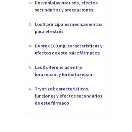
Desvenlafaxina: usos, efectos
2
.
secundarios y precauciones
Los 8 principales medicamentos
3
.
para el estrés
Deprax 100 mg: características y
4
.
efectos de este psicofármacos
Las 3 diferencias entre
5
.
lorazepam y lormetazepam
Tryptizol: características,
6
.
funciones y efectos secundarios
de este fármaco