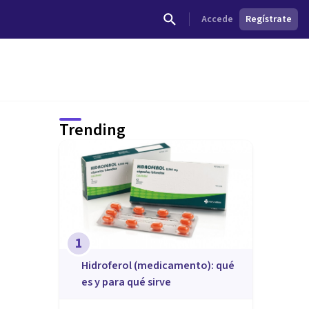
Accede
Regístrate
Trending
1
Hidroferol (medicamento): qué
es y para qué sirve