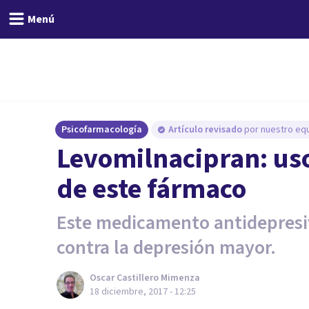
Menú
Psicofarmacología
Artículo revisado
por nuestro equ
Levomilnacipran: uso
de este fármaco
Este medicamento antidepresi
contra la depresión mayor.
Oscar Castillero Mimenza
18 diciembre, 2017 - 12:25