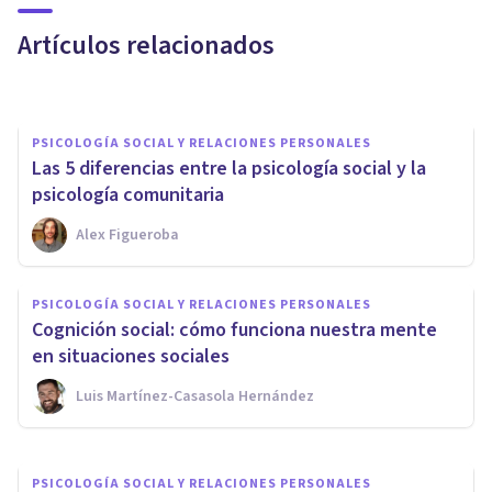
funcionamiento
Artículos relacionados
Arturo Torres
PSICOLOGÍA SOCIAL Y RELACIONES PERSONALES
Las 5 diferencias entre la psicología social y la
psicología comunitaria
Alex Figueroba
PSICOLOGÍA
PSICOLOGÍA SOCIAL Y RELACIONES PERSONALES
La teoría general de esquemas
Cognición social: cómo funciona nuestra mente
de Rumelhart y Norman
en situaciones sociales
Luis Martínez-Casasola Hernández
Alex Figueroba
PSICOLOGÍA SOCIAL Y RELACIONES PERSONALES