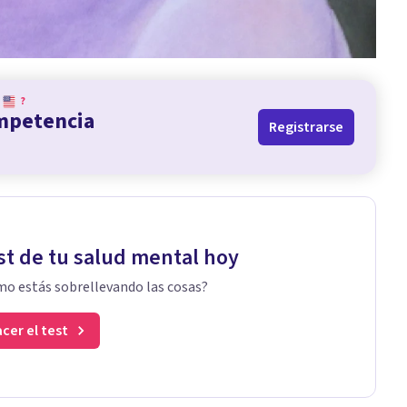
?
ompetencia
Registrarse
st de tu salud mental hoy
o estás sobrellevando las cosas?
cer el test