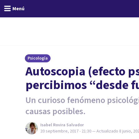
Menú
Psicología
Autoscopia (efecto p
percibimos “desde f
Un curioso fenómeno psicológi
causas posibles.
Isabel Rovira Salvador
20 septiembre, 2017 - 21:30
— Actualizado
8 junio, 20