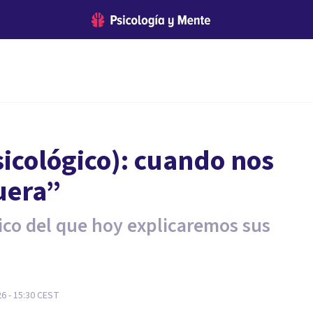
sicológico): cuando nos
uera”
co del que hoy explicaremos sus
26 - 15:30
CEST