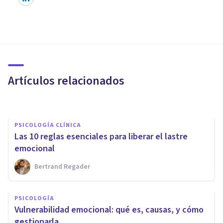
PSICOLOGÍA SOCIAL Y RELACIONES PERSONALES
La importancia del humor en
la comunicación y sus efectos
Artículos relacionados
Avance Psicólogos
PSICOLOGÍA CLÍNICA
Las 10 reglas esenciales para liberar el lastre
emocional
Bertrand Regader
PSICOLOGÍA SOCIAL Y RELACIONES PERSONALES
La importancia de los límites
PSICOLOGÍA
en las relaciones
Vulnerabilidad emocional: qué es, causas, y cómo
interpersonales
gestionarla