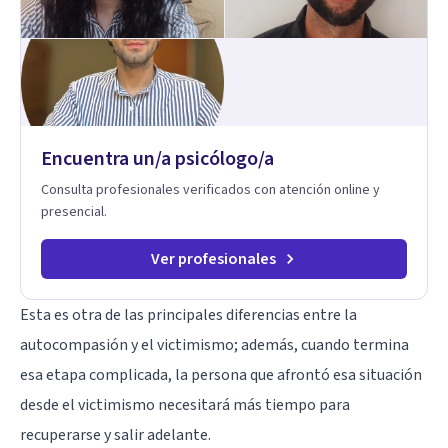
personal concreta. En especial mi ámbito de trabajo es la
disfunción eréctil, la eyaculación precoz y la falta de deseo
tanto en mujeres como en hombres. La sexualidad es de
enorme importancia tanto para el bienestar físico y mental
como a nivel personal para una buena autoestima y una
relación saludable de pareja.
Encuentra un/a psicólogo/a
Consulta profesionales verificados con atención online y
presencial.
Ver profesionales
Esta es otra de las principales diferencias entre la
autocompasión y el victimismo; además, cuando termina
esa etapa complicada, la persona que afrontó esa situación
desde el victimismo necesitará más tiempo para
recuperarse y salir adelante.