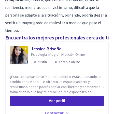
complicadas
, es decir, que enfoca la situación desde la
resiliencia; mientras que el victimismo, dificulta que la
persona se adapte a la situación y, por ende, podría llegar a
sentir un mayor grado de malestar a medida que pasa el
tiempo.
Encuentra los mejores profesionales cerca de ti
Jessica Briseño
Psicología Integral -Atención Online
Austin
Terapia online
¿Estas atravesando un momento difícil o estas deseando un
cambio en tu vida?... Te ofrezco un espacio abierto y
respetuoso donde podrás hablar con libertad y comenzar a
trabajar en lo que hoy te preocupa. Me especializo en
Trastornos de Ansiedad y a lo largo de mi experiencia
Ver perfil
profesional he acompañado a muchas Familias y Parejas con
distintas problemáticas como el manejo del estrés,
Autoestima, Gestión de la Ira, Depresión, Retos en la Crianza,
Contactar