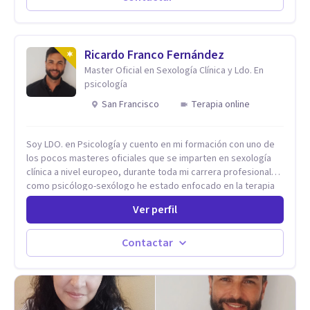
Codependencia, Celos, entre otros. Cuento con más de 12
años de experiencia en el área de la Salud mental y he
trabajado en distintos contextos clínicos con niños,
Adolescentes y Adultos
Ricardo Franco Fernández
Master Oficial en Sexología Clínica y Ldo. En
psicología
San Francisco
Terapia online
Soy LDO. en Psicología y cuento en mi formación con uno de
los pocos masteres oficiales que se imparten en sexología
clínica a nivel europeo, durante toda mi carrera profesional
como psicólogo-sexólogo he estado enfocado en la terapia
sexual desde una perspectiva multidisciplinar BIO-PSICO-
Ver perfil
SOCIAL ya que aunque las bases de mi trabajo son
psicológicas, si no se tienen en consideración otros factores
la terapia puede no funcionar al tener una visión demasiado
Contactar
simplista, excluyendo de antemano otros factores que
pueden influir. Mi intención es ayudar para conseguir una
mejora global de tu sexualidad, considerando cada caso
como algo particular e intentando adaptarme a tu situación