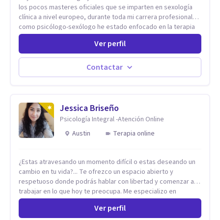
los pocos masteres oficiales que se imparten en sexología
clínica a nivel europeo, durante toda mi carrera profesional
como psicólogo-sexólogo he estado enfocado en la terapia
sexual desde una perspectiva multidisciplinar BIO-PSICO-
Ver perfil
SOCIAL ya que aunque las bases de mi trabajo son
psicológicas, si no se tienen en consideración otros factores
la terapia puede no funcionar al tener una visión demasiado
Contactar
simplista, excluyendo de antemano otros factores que
pueden influir. Mi intención es ayudar para conseguir una
mejora global de tu sexualidad, considerando cada caso
como algo particular e intentando adaptarme a tu situación
Jessica Briseño
personal concreta. En especial mi ámbito de trabajo es la
Psicología Integral -Atención Online
disfunción eréctil, la eyaculación precoz y la falta de deseo
Austin
Terapia online
tanto en mujeres como en hombres. La sexualidad es de
enorme importancia tanto para el bienestar físico y mental
como a nivel personal para una buena autoestima y una
¿Estas atravesando un momento difícil o estas deseando un
relación saludable de pareja.
cambio en tu vida?... Te ofrezco un espacio abierto y
respetuoso donde podrás hablar con libertad y comenzar a
trabajar en lo que hoy te preocupa. Me especializo en
Trastornos de Ansiedad y a lo largo de mi experiencia
Ver perfil
profesional he acompañado a muchas Familias y Parejas con