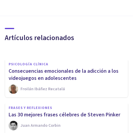
La adicción a los videojuegos y
a las nuevas tecnologías en los
jóvenes
Artículos relacionados
Fromm Bienestar
PSICOLOGÍA CLÍNICA
Consecuencias emocionales de la adicción a los
videojuegos en adolescentes
Froilán Ibáñez Recatalá
PSICOLOGÍA SOCIAL Y RELACIONES PERSONALES
FRASES Y REFLEXIONES
Sentimiento de soledad:
​Las 30 mejores frases célebres de Steven Pinker
causas y cómo evitarlo
Juan Armando Corbin