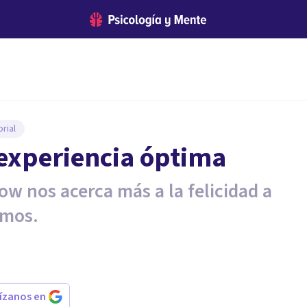
rial
 experiencia óptima
ow nos acerca más a la felicidad a
amos.
rízanos en