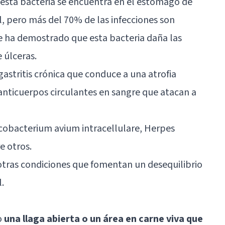
: esta bacteria se encuentra en el estómago de
, pero más del 70% de las infecciones son
e ha demostrado que esta bacteria daña las
 úlceras.
stritis crónica que conduce a una atrofia
 anticuerpos circulantes en sangre que atacan a
obacterium avium intracellulare, Herpes
e otros.
otras condiciones que fomentan un desequilibrio
.
o
una llaga abierta o un área en carne viva que