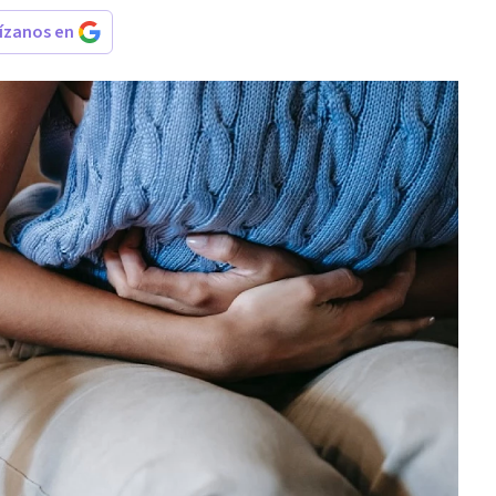
rízanos en