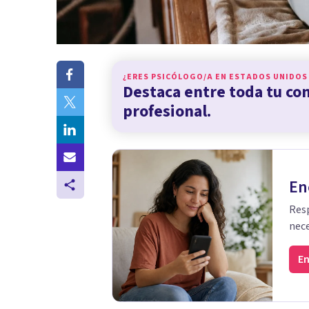
¿ERES PSICÓLOGO/A EN
ESTADOS UNIDOS
Destaca entre toda tu c
profesional.
En
Resp
nece
En