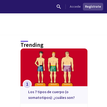
Accede
Regístrate
Trending
1
​Los 7 tipos de cuerpo (o
somatotipos): ¿cuáles son?