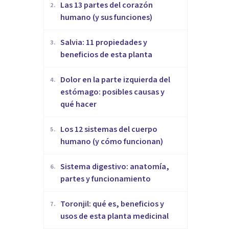
Las 13 partes del corazón
2
.
humano (y sus funciones)
Salvia: 11 propiedades y
3
.
beneficios de esta planta
Dolor en la parte izquierda del
4
.
estómago: posibles causas y
qué hacer
Los 12 sistemas del cuerpo
5
.
humano (y cómo funcionan)
Sistema digestivo: anatomía,
6
.
partes y funcionamiento
Toronjil: qué es, beneficios y
7
.
usos de esta planta medicinal