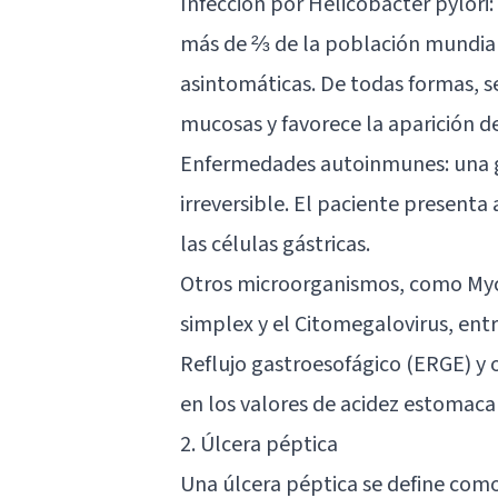
Infección por Helicobacter pylori
más de ⅔ de la población mundial
asintomáticas. De todas formas, s
mucosas y favorece la aparición de
Enfermedades autoinmunes: una ga
irreversible. El paciente presenta
las células gástricas.
Otros microorganismos, como Myc
simplex y el Citomegalovirus, entr
Reflujo gastroesofágico (ERGE) y 
en los valores de acidez estomacal
2. Úlcera péptica
Una úlcera péptica se define com