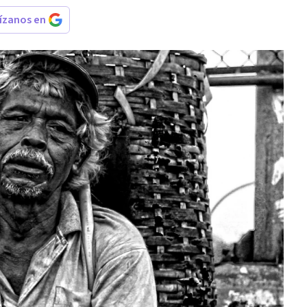
rízanos en