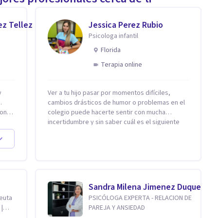
ez Tellez
Jessica Perez Rubio
Psicologa infantil
Florida
Terapia online
Ver a tu hijo pasar por momentos difíciles,
.
cambios drásticos de humor o problemas en el
on,
colegio puede hacerte sentir con mucha
incertidumbre y sin saber cuál es el siguiente
20
paso. Aquí encontrarás un espacio seguro y
cálido donde tanto tú como tus hijos se sentirán
realmente escuchados, comprendidos y
apoyados para recuperar la tranquilidad en
casa. Me especializo en guiar a familias a través
de herramientas prácticas y dinámicas
Sandra Milena Jimenez Duque
adaptadas a la edad de cada menor, dejando de
peuta
PSICÓLOGA EXPERTA - RELACION DE
lado las etiquetas y los tecnicismos. Mi forma
 |
PAREJA Y ANSIEDAD
de trabajar se centra en entender las