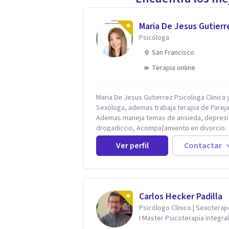
Maria De Jesus Gutierr
Psicóloga
San Francisco
Terapia online
Maria De Jesus Gutierrez Psicologa Clinica y
Sexologa, ademas trabaja terapia de Pareja
Ademas maneja temas de ansieda, depresi
drogadiccio, Acompa{amiento en divorcio.
Maneja enfoque Cognitivo Conductual. Con 
Ver perfil
Contactar
años de experiencia, constantemente
capacitandose en las diferntes areas de la
Salud Mental.
Carlos Hecker Padilla
Psicólogo Clínico | Sexotera
I Master Psicoterapia Integral
Terapeuta de Pareja