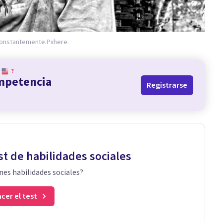
constantemente.
Pxhere.
?
ompetencia
Registrarse
st de habilidades sociales
nes habilidades sociales?
cer el test