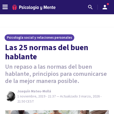
Psicología social y relaciones personales
Las 25 normas del buen
hablante
Un repaso a las normas del buen
hablante, principios para comunicarse
de la mejor manera posible.
Joaquín Mateu-Mollá
1 noviembre, 2019 - 21:37
— Actualizado
3 marzo, 2026 -
21:50
CEST