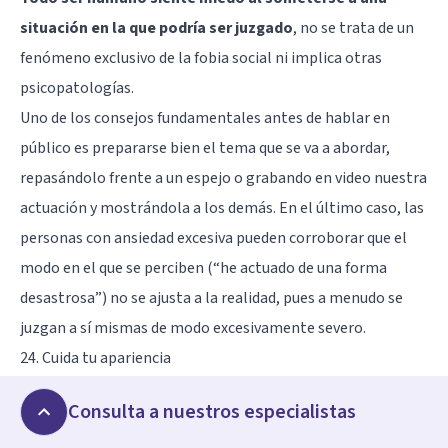
situación en la que podría ser juzgado
, no se trata de un
fenómeno exclusivo de la fobia social ni implica otras
psicopatologías.
Uno de los consejos fundamentales antes de hablar en
público es prepararse bien el tema que se va a abordar,
repasándolo frente a un espejo o grabando en video nuestra
actuación y mostrándola a los demás. En el último caso, las
personas con ansiedad excesiva pueden corroborar que el
modo en el que se perciben (“he actuado de una forma
desastrosa”) no se ajusta a la realidad, pues a menudo se
juzgan a sí mismas de modo excesivamente severo.
24. Cuida tu apariencia
En el supuesto de que hablemos en público con frecuencia
Consulta a nuestros especialistas
es esencial cuidar con especial mimo nuestra apariencia,
pues al fin y al cabo es nuestra carta de presentación (y la