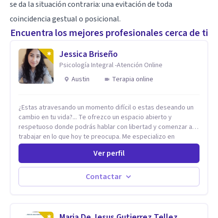
se da la situación contraria: una evitación de toda
coincidencia gestual o posicional.
Encuentra los mejores profesionales cerca de ti
Jessica Briseño
Psicología Integral -Atención Online
Austin
Terapia online
¿Estas atravesando un momento difícil o estas deseando un
cambio en tu vida?... Te ofrezco un espacio abierto y
respetuoso donde podrás hablar con libertad y comenzar a
trabajar en lo que hoy te preocupa. Me especializo en
Trastornos de Ansiedad y a lo largo de mi experiencia
Ver perfil
profesional he acompañado a muchas Familias y Parejas con
distintas problemáticas como el manejo del estrés,
Autoestima, Gestión de la Ira, Depresión, Retos en la Crianza,
Contactar
Codependencia, Celos, entre otros. Cuento con más de 12
años de experiencia en el área de la Salud mental y he
trabajado en distintos contextos clínicos con niños,
Adolescentes y Adultos
Maria De Jesus Gutierrez Tellez