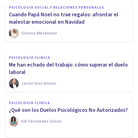
PSICOLOGÍA SOCIAL Y RELACIONES PERSONALES
PSICOLOGÍA SOCIAL Y RELACIONES PERSONALES
6 consejos para disfrutar de la
Cuando Papá Noel no trae regalos: afrontar el
Navidad
malestar emocional en Navidad
Silvana Weckesser
Despertares Psicólogos
PSICOLOGÍA CLÍNICA
Me han echado del trabajo: cómo superar el duelo
laboral
Javier Ares Arranz
PSICOLOGÍA CLÍNICA
¿Qué son los Duelos Psicológicos No Autorizados?
Edi Fernández Silván