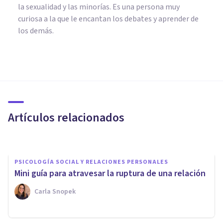
la sexualidad y las minorías. Es una persona muy
curiosa a la que le encantan los debates y aprender de
los demás.
PSICOLOGÍA SOCIAL Y RELACIONES PERSONALES
Cómo gestionar el malestar
emocional ante un San
Valentín en soledad
Artículos relacionados
Paloma Rey
PSICOLOGÍA SOCIAL Y RELACIONES PERSONALES
Mini guía para atravesar la ruptura de una relación
Carla Snopek