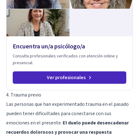
relación contigo misma y con quienes amas, y enseñarte
herramientas prácticas para navegar la vida familiar con amor,
límites sanos, serenidad y propósito. Trabajo desde una
mirada integral donde la mente, las emociones, la historia
familiar y la fe se encuentran para crear procesos
terapéuticos transformadores, cálidos y profundamente
humanos. Te acompaño a encontrar claridad, paz y propósito
Encuentra un/a psicólogo/a
en cada etapa de tu vida.
Consulta profesionales verificados con atención online y
presencial.
Ver profesionales
4. Trauma previo
Las personas que han experimentado
trauma
en el pasado
pueden tener dificultades para conectarse con sus
emociones en el presente.
El duelo puede desencadenar
recuerdos dolorosos y provocar una respuesta