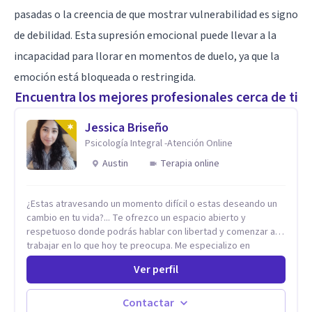
pasadas o la creencia de que mostrar vulnerabilidad es signo
de debilidad. Esta supresión emocional puede llevar a la
incapacidad para llorar en momentos de duelo, ya que la
emoción está bloqueada o restringida.
Encuentra los mejores profesionales cerca de ti
Jessica Briseño
Psicología Integral -Atención Online
Austin
Terapia online
¿Estas atravesando un momento difícil o estas deseando un
cambio en tu vida?... Te ofrezco un espacio abierto y
respetuoso donde podrás hablar con libertad y comenzar a
trabajar en lo que hoy te preocupa. Me especializo en
Trastornos de Ansiedad y a lo largo de mi experiencia
Ver perfil
profesional he acompañado a muchas Familias y Parejas con
distintas problemáticas como el manejo del estrés,
Autoestima, Gestión de la Ira, Depresión, Retos en la Crianza,
Contactar