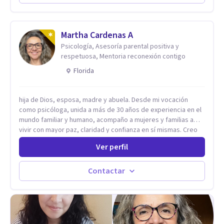
Codependencia, Celos, entre otros. Cuento con más de 12
años de experiencia en el área de la Salud mental y he
trabajado en distintos contextos clínicos con niños,
Adolescentes y Adultos
Martha Cardenas A
Psicología, Asesoría parental positiva y
respetuosa, Mentoria reconexión contigo
Florida
hija de Dios, esposa, madre y abuela. Desde mi vocación
como psicóloga, unida a más de 30 años de experiencia en el
mundo familiar y humano, acompaño a mujeres y familias a
vivir con mayor paz, claridad y confianza en sí mismas. Creo
profundamente que la vida está hecha de etapas, y que cada
Ver perfil
ciclo —personal, emocional, espiritual y familiar— trae
oportunidades de crecimiento. Por eso utilizo una
combinación de psicología positiva, enfoque humanista,
Contactar
herramientas contemporáneas de bienestar mental y
espiritualidad, para que puedas recorrer tu propio camino
sintiéndote sostenida, acompañada y más segura de quién
eres. Mi misión es ayudarte a ordenar tu mundo interior, sanar
lo que aún pesa, fortalecer tu autoestima, transformar la