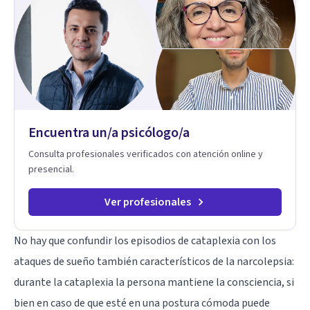
eres. Mi misión es ayudarte a ordenar tu mundo interior, sanar
lo que aún pesa, fortalecer tu autoestima, transformar la
relación contigo misma y con quienes amas, y enseñarte
herramientas prácticas para navegar la vida familiar con amor,
límites sanos, serenidad y propósito. Trabajo desde una
mirada integral donde la mente, las emociones, la historia
familiar y la fe se encuentran para crear procesos
terapéuticos transformadores, cálidos y profundamente
humanos. Te acompaño a encontrar claridad, paz y propósito
Encuentra un/a psicólogo/a
en cada etapa de tu vida.
Consulta profesionales verificados con atención online y
presencial.
Ver profesionales
No hay que confundir los episodios de cataplexia con los
ataques de sueño también característicos de la narcolepsia:
durante la cataplexia la persona mantiene la consciencia, si
bien en caso de que esté en una postura cómoda puede