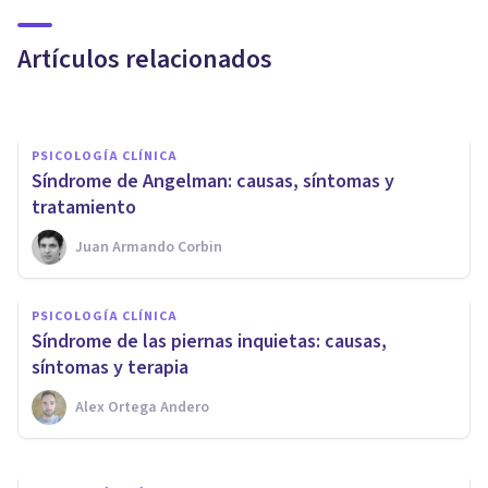
síntomas, causas y tratamiento
Artículos relacionados
Alex Figueroba
PSICOLOGÍA CLÍNICA
Síndrome de Angelman: causas, síntomas y
tratamiento
Juan Armando Corbin
PSICOLOGÍA CLÍNICA
PSICOLOGÍA CLÍNICA
Síntomas extrapiramidales:
​Síndrome de las piernas inquietas: causas,
tipos, causas y tratamiento
síntomas y terapia
Alex Ortega Andero
Alex Ortega Andero