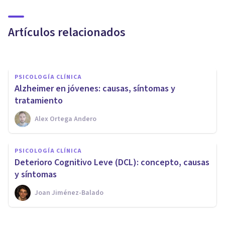
​Pérdida de memoria por
estrés: causas y síntomas
Artículos relacionados
Arturo Torres
PSICOLOGÍA CLÍNICA
Alzheimer en jóvenes: causas, síntomas y
tratamiento
Alex Ortega Andero
PSICOLOGÍA CLÍNICA
PSICOLOGÍA CLÍNICA
Amnesia global transitoria:
Deterioro Cognitivo Leve (DCL): concepto, causas
síntomas y causas
y síntomas
Joan Jiménez-Balado
Arturo Torres