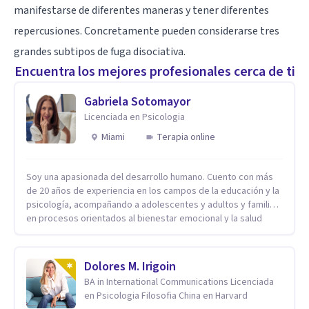
manifestarse de diferentes maneras y tener diferentes
repercusiones. Concretamente pueden considerarse tres
grandes subtipos de fuga disociativa.
Encuentra los mejores profesionales cerca de ti
Gabriela Sotomayor
Licenciada en Psicologia
Miami
Terapia online
Soy una apasionada del desarrollo humano. Cuento con más
de 20 años de experiencia en los campos de la educación y la
psicología, acompañando a adolescentes y adultos y familias
en procesos orientados al bienestar emocional y la salud
mental. Mi visión es contribuir, a través de mi trabajo, a que
las personas accedan a una vida más digna, plena y con
sentido. Considero que esto es posible cuando
Dolores M. Irigoin
desarrollamos una mayor conciencia de nuestro mundo
BA in International Communications Licenciada
interior y de la manera en que nuestras experiencias influyen
en Psicologia Filosofia China en Harvard
en nuestra forma de sentir, pensar y relacionarnos. Mi misión