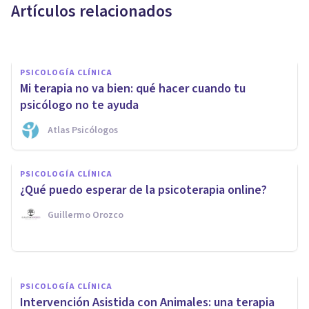
Artículos relacionados
Psicología Y Mente
PSICOLOGÍA CLÍNICA
Mi terapia no va bien: qué hacer cuando tu
psicólogo no te ayuda
Atlas Psicólogos
PSICOLOGÍA CLÍNICA
PSICOLOGÍA CLÍNICA
¿Cómo mejorar la
¿Qué puedo esperar de la psicoterapia online?
comunicación con el paciente?
Guillermo Orozco
Universidad Europea
PSICOLOGÍA CLÍNICA
Intervención Asistida con Animales: una terapia