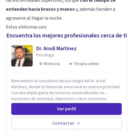
las extremidades superiores, los que
con el tiempo se
extienden hacia brazos y manos
y, además tienden a
agravarse al llegar la noche.
Estos síntomas son:
Encuentra los mejores profesionales cerca de ti
Dr. Arodi Martinez
Psicólogo
Monrovia
Terapia online
Bienvenidos al consultorio de psicología del Dr. Arodi
Martínez, donde tu bienestar emocional es nuestra prioridad.
Con una amplia gama de servicios especializados en
trastornos de ansiedad, depresión y otros trastornos
emocionales, estamos dedicados a ofrecerte el mejor
Ver perfil
tratamiento para mejorar tu salud mental. En nuestro
consultorio, ofrecemos una variedad de terapias y
tratamientos diseñados para satisfacer tus necesidades
Contactar
específicas: Terapia para Trastornos de Ansiedad y