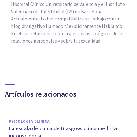
Hospital Clínico Universitario de Valencia y el Instituto
Valenciano de Infertilidad (IVI) en Barcelona.
Actualmente, Isabel compatibiliza su trabajo con un
blog divulgativo llamado “Sexplícitamente Hablando”.
En el que reflexiona sobre aspectos psicológicos de las
relaciones personales y sobre la sexualidad.
PSICOLOGÍA CLÍNICA
Los 7 tipos de pruebas
neurológicas
Artículos relacionados
Isabel Rovira Salvador
PSICOLOGÍA CLÍNICA
La escala de coma de Glasgow: cómo medir la
inconsciencia