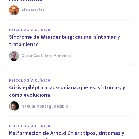
Alan Macías
PSICOLOGÍA CLÍNICA
Enfermedad de Creutzfeldt-
PSICOLOGÍA CLÍNICA
Jakob (ECJ): causas, síntomas,
Síndrome de Waardenburg: causas, síntomas y
diagnóstico y tratamiento
tratamiento
Oscar Castillero Mimenza
Isabel Rovira Salvador
PSICOLOGÍA CLÍNICA
Crisis epiléptica jacksoniana: qué es, síntomas, y
cómo evoluciona
Nahum Montagud Rubio
PSICOLOGÍA CLÍNICA
Malformación de Arnold Chiari: tipos, síntomas y