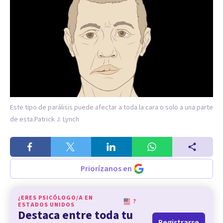
Este tipo de parálisis puede afectar a toda la cara o solo a una parte
de esta.
Patrick J. Lynch
Priorízanos en
¿ERES PSICÓLOGO/A EN
?
ESTADOS UNIDOS
Destaca entre toda tu
Registrarse