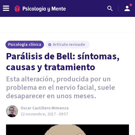
Psicología clínica
Artículo revisado
Parálisis de Bell: síntomas,
causas y tratamiento
Esta alteración, producida por un
problema en el nervio facial, suele
desaparecer en unos meses.
Oscar Castillero Mimenza
22 noviembre, 2017 - 09:57