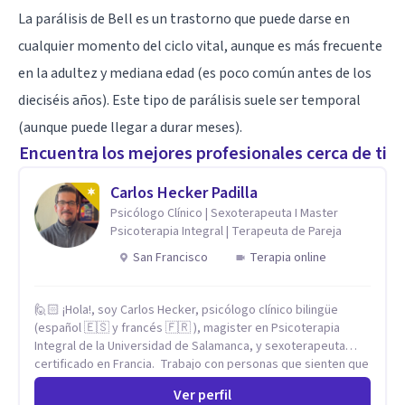
La parálisis de Bell es un trastorno que puede darse en
cualquier momento del ciclo vital, aunque es más frecuente
en la adultez y mediana edad (es poco común antes de los
dieciséis años). Este tipo de parálisis suele ser temporal
(aunque puede llegar a durar meses).
Encuentra los mejores profesionales cerca de ti
Carlos Hecker Padilla
Psicólogo Clínico | Sexoterapeuta I Master
Psicoterapia Integral | Terapeuta de Pareja
San Francisco
Terapia online
🙋🏻 ¡Hola!, soy Carlos Hecker, psicólogo clínico bilingüe
(español 🇪🇸 y francés 🇫🇷 ), magister en Psicoterapia
Integral de la Universidad de Salamanca, y sexoterapeuta
certificado en Francia. Trabajo con personas que sienten que
algo en su vida dejó de calzar: ansiedad que se desborda,
Ver perfil
tristeza que no se va, duelos que se alargan, relaciones que