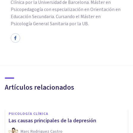
Clínica por la Universidad de Barcelona. Máster en
Psicopedagogía con especialización en Orientación en
Educación Secundaria. Cursando el Máster en
Psicología General Sanitaria por la UB.
PSICOLOGÍA CLÍNICA
Síndrome de Waardenburg:
causas, síntomas y tratamiento
Artículos relacionados
Oscar Castillero Mimenza
PSICOLOGÍA CLÍNICA
Las causas principales de la depresión
PSICOLOGÍA CLÍNICA
Marc Rodriguez Castro