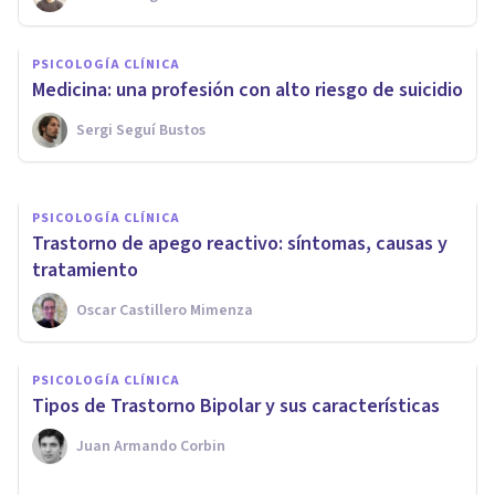
​Trastorno Depresivo
Estacional: qué es y cómo
PSICOLOGÍA CLÍNICA
prevenirlo
Medicina: una profesión con alto riesgo de suicidio
Sergi Seguí Bustos
Jonathan García-Allen
PSICOLOGÍA CLÍNICA
Trastorno de apego reactivo: síntomas, causas y
tratamiento
Oscar Castillero Mimenza
PSICOLOGÍA CLÍNICA
​Tipos de Trastorno Bipolar y sus características
Juan Armando Corbin