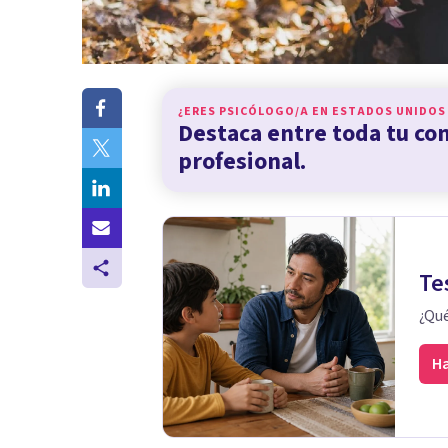
¿ERES PSICÓLOGO/A EN
ESTADOS UNIDOS
Destaca entre toda tu c
profesional.
Te
¿Qué
Ha