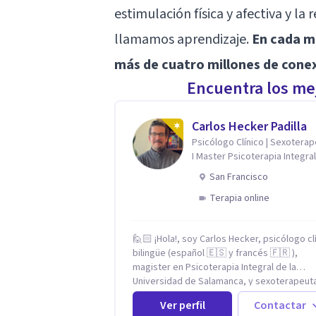
estimulación física y afectiva y la
llamamos aprendizaje.
En cada mi
más de cuatro millones de cone
Encuentra los mej
Carlos Hecker Padilla
Psicólogo Clínico | Sexotera
I Master Psicoterapia Integral
Terapeuta de Pareja
San Francisco
Terapia online
🙋🏻 ¡Hola!, soy Carlos Hecker, psicólogo cl
bilingüe (español 🇪🇸 y francés 🇫🇷 ),
magister en Psicoterapia Integral de la
Universidad de Salamanca, y sexoterapeut
certificado en Francia. Trabajo con person
Ver perfil
Contactar
que sienten que algo en su vida dejó de cal