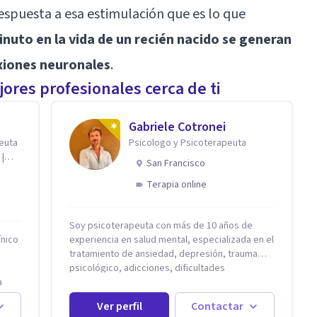
 respuesta a esa estimulación que es lo que
nuto en la vida de un recién nacido se generan
xiones neuronales
.
ores profesionales cerca de ti
Gabriele Cotronei
peuta
Psicologo y Psicoterapeuta
 |
San Francisco
Terapia online
Soy psicoterapeuta con más de 10 años de
ínico
experiencia en salud mental, especializada en el
tratamiento de ansiedad, depresión, trauma
psicológico, adicciones, dificultades
a
identitarias y efectos de experiencias
as
tempranas adversas. Ofrezco un espacio
Ver perfil
Contactar
zar:
terapéutico seguro, confidencial y