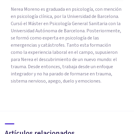
Nerea Moreno es graduada en psicología, con mención
en psicología clínica, por la Universidad de Barcelona.
Cursó el Máster en Psicología General Sanitaria con la
Universidad Autónoma de Barcelona. Posteriormente,
se formó como experta en psicología de las
emergencias y catástrofes. Tanto esta formación
como la experiencia laboral en el campo, supusieron
para Nerea el descubrimiento de un nuevo mundo: el
trauma. Desde entonces, trabaja desde un enfoque
integrador y no ha parado de formarse en trauma,
sistema nervioso, apego, duelo y emociones.
PSICOLOGÍA EDUCATIVA Y DEL DESARROLLO
Crianza consciente: sanar tu
infancia para transformar la
educación de tus hijos
Artículos relacionados