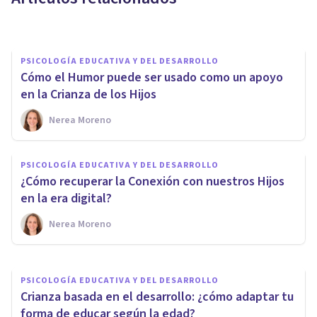
Laura Panqueva Otálora
PSICOLOGÍA EDUCATIVA Y DEL DESARROLLO
Cómo el Humor puede ser usado como un apoyo
en la Crianza de los Hijos
Nerea Moreno
PSICOLOGÍA EDUCATIVA Y DEL DESARROLLO
La falta de implicación
PSICOLOGÍA EDUCATIVA Y DEL DESARROLLO
paternal en la infancia causa
¿Cómo recuperar la Conexión con nuestros Hijos
falta de interés en las
en la era digital?
relaciones de pareja
Nerea Moreno
Nerea Moreno
PSICOLOGÍA EDUCATIVA Y DEL DESARROLLO
Crianza basada en el desarrollo: ¿cómo adaptar tu
forma de educar según la edad?