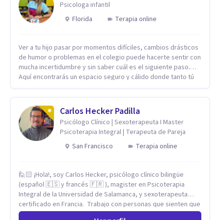
Psicologa infantil
Florida
Terapia online
Ver a tu hijo pasar por momentos difíciles, cambios drásticos
de humor o problemas en el colegio puede hacerte sentir con
mucha incertidumbre y sin saber cuál es el siguiente paso.
Aquí encontrarás un espacio seguro y cálido donde tanto tú
como tus hijos se sentirán realmente escuchados,
comprendidos y apoyados para recuperar la tranquilidad en
casa. Me especializo en guiar a familias a través de
Carlos Hecker Padilla
herramientas prácticas y dinámicas adaptadas a la edad de
Psicólogo Clínico | Sexoterapeuta I Master
cada menor, dejando de lado las etiquetas y los tecnicismos.
Psicoterapia Integral | Terapeuta de Pareja
Mi forma de trabajar se centra en entender las emociones
que hay detrás del comportamiento, ayudándoles a
San Francisco
Terapia online
desarrollar la confianza necesaria para superar sus retos y
fortaleciendo la comunicación entre ustedes. Acompaño a
🙋🏻 ¡Hola!, soy Carlos Hecker, psicólogo clínico bilingüe
niños y adolescentes que están lidiando con la ansiedad, la
(español 🇪🇸 y francés 🇫🇷 ), magister en Psicoterapia
timidez, la rebeldía o dificultades escolares, así como a
Integral de la Universidad de Salamanca, y sexoterapeuta
padres que buscan orientación y pautas claras para educar
certificado en Francia. Trabajo con personas que sienten que
sin perder la paciencia ni el control. Si estás listo para dar el
algo en su vida dejó de calzar: ansiedad que se desborda,
primer paso hacia una convivencia familiar más armoniosa,