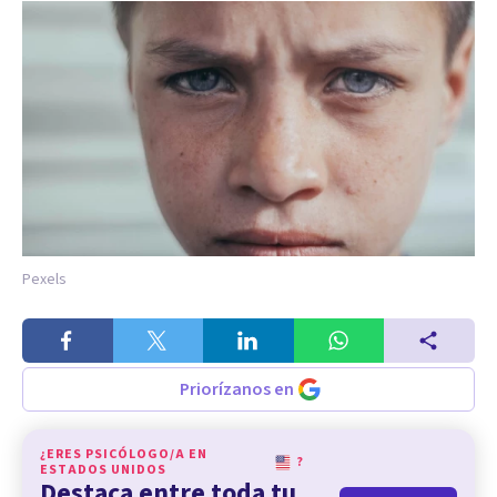
Pexels
Priorízanos en
¿ERES PSICÓLOGO/A EN
?
ESTADOS UNIDOS
Destaca entre toda tu