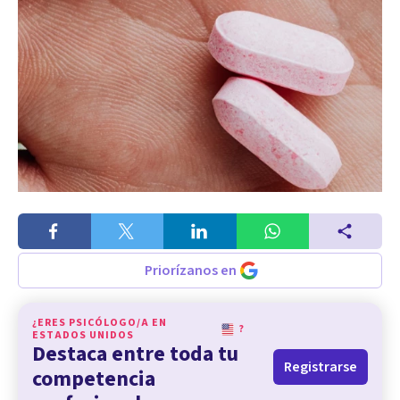
Priorízanos en
¿ERES PSICÓLOGO/A EN
?
ESTADOS UNIDOS
Destaca entre toda tu
Registrarse
competencia