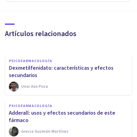
PSICOFARMACOLOGÍA
¿Cómo dejar de tomar Orfidal?
Artículos relacionados
Nahum Montagud Rubio
PSICOFARMACOLOGÍA
Dexmetilfenidato: características y efectos
secundarios
Unai Aso Poza
PSICOFARMACOLOGÍA
PSICOFARMACOLOGÍA
Bupropión: usos y efectos
Adderall: usos y efectos secundarios de este
secundarios de este fármaco
fármaco
Grecia Guzmán Martínez
Oscar Castillero Mimenza