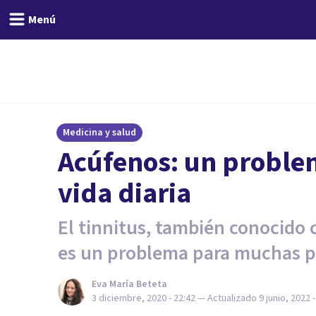
Menú
Medicina y salud
Acúfenos: un problem
vida diaria
El tinnitus, también conocido
es un problema para muchas p
Eva María Beteta
3 diciembre, 2020 - 22:42
— Actualizado
9 junio, 2022 