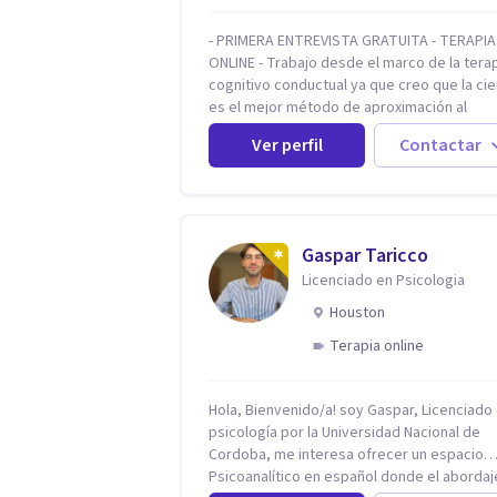
- PRIMERA ENTREVISTA GRATUITA - TERAPIA
ONLINE - Trabajo desde el marco de la tera
cognitivo conductual ya que creo que la cie
es el mejor método de aproximación al
conocimiento en general y a la psicoterapi
Ver perfil
Contactar
particular. Me interesan los procesos de c
conductual por los que una persona pueda
alcanzar sus objetivos, transitando, acept
y modificando sus patrones cognitivos y
emocionales. Abordo patologías específic
Gaspar Taricco
como trastornos de ansiedad y del ánimo, 
Licenciado en Psicologia
también crisis vitales y procesos de
crecimiento personal.
Houston
Terapia online
Hola, Bienvenido/a! soy Gaspar, Licenciado
psicología por la Universidad Nacional de
Cordoba, me interesa ofrecer un espacio
Psicoanalítico en español donde el abordaj