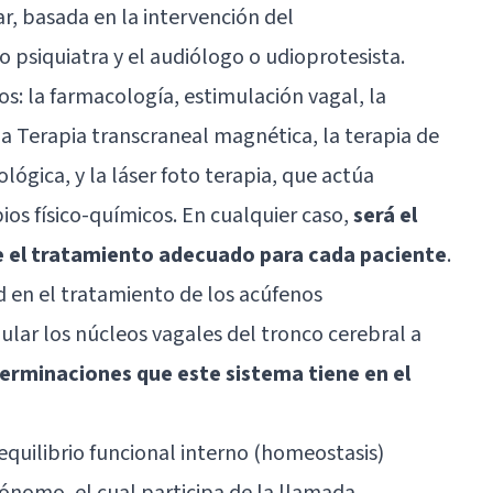
r, basada en la intervención del
o psiquiatra y el audiólogo o udioprotesista.
s: la farmacología, estimulación vagal, la
la Terapia transcraneal magnética, la terapia de
ógica, y la láser foto terapia, que actúa
os físico-químicos. En cualquier caso,
será el
re el tratamiento adecuado para cada paciente
.
d en el tratamiento de los acúfenos
ular los núcleos vagales del tronco cerebral a
terminaciones que este sistema tiene en el
quilibrio funcional interno (homeostasis)
utónomo
, el cual participa de la llamada