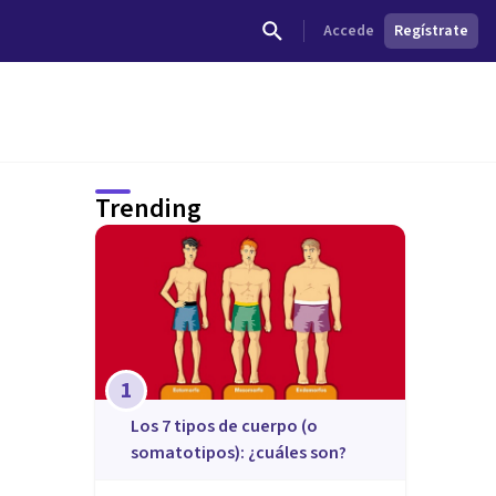
Accede
Regístrate
Trending
1
​Los 7 tipos de cuerpo (o
somatotipos): ¿cuáles son?