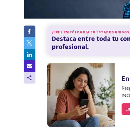
¿ERES PSICÓLOGO/A EN
ESTADOS UNIDOS
Destaca entre toda tu c
profesional.
En
Resp
nece
En