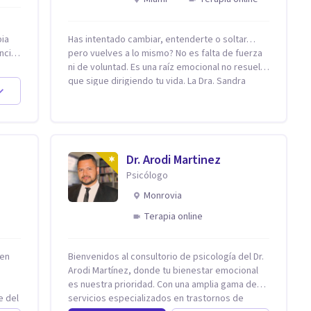
pia
Has intentado cambiar, entenderte o soltar…
ncia
pero vuelves a lo mismo? No es falta de fuerza
ni de voluntad. Es una raíz emocional no resuelta
a en
que sigue dirigiendo tu vida. La Dra. Sandra
ambio
Milena Jiménez Duque es psicóloga clínica con
más de 10 años de experiencia, reconocida
ando
como una de las profesionales más destacadas
en el abordaje profundo de la ansiedad, la baja
as
autoestima, la dependencia emocional y los
Dr. Arodi Martinez
y
conflictos de pareja. Ha trabajado con pacientes
Psicólogo
en diferentes países, acompañando procesos
complejos. Su enfoque terapéutico se
Monrovia
diferencia por una premisa clara: no trabaja el
Terapia online
síntoma, trabaja la raíz que lo origina. Su
metodología interviene en tres niveles:
regulación del sistema emocional,
 en
Bienvenidos al consultorio de psicología del Dr.
reprocesamiento de heridas de la infancia y
Arodi Martínez, donde tu bienestar emocional
reestructuración cognitiva profunda,
es nuestra prioridad. Con una amplia gama de
permitiendo transformar patrones, emociones
e del
servicios especializados en trastornos de
y decisiones desde su origen. Si buscas un