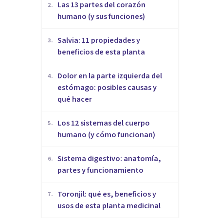
Las 13 partes del corazón
2
.
humano (y sus funciones)
Salvia: 11 propiedades y
3
.
beneficios de esta planta
Dolor en la parte izquierda del
4
.
estómago: posibles causas y
qué hacer
Los 12 sistemas del cuerpo
5
.
humano (y cómo funcionan)
Sistema digestivo: anatomía,
6
.
partes y funcionamiento
Toronjil: qué es, beneficios y
7
.
usos de esta planta medicinal