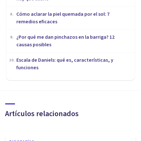
Cómo aclarar la piel quemada por el sol: 7
8
.
remedios eficaces
¿Por qué me dan pinchazos en la barriga? 12
9
.
causas posibles
Escala de Daniels: qué es, características, y
10
.
funciones
BIOGRAFÍAS
​Harry Stack Sullivan: biografía
de este psicoanalista
Artículos relacionados
Oscar Castillero Mimenza