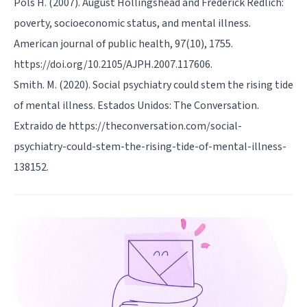
Pols H. (2007). August Hollingshead and Frederick Redlich:
poverty, socioeconomic status, and mental illness.
American journal of public health, 97(10), 1755.
https://doi.org/10.2105/AJPH.2007.117606.
Smith. M. (2020). Social psychiatry could stem the rising tide
of mental illness. Estados Unidos: The Conversation.
Extraido de https://theconversation.com/social-
psychiatry-could-stem-the-rising-tide-of-mental-illness-
138152.