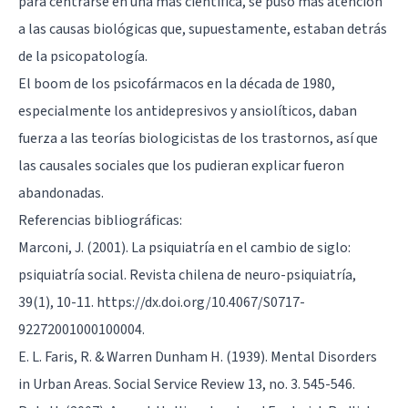
para centrarse en una más científica, se puso más atención
a las causas biológicas que, supuestamente, estaban detrás
de la psicopatología.
El boom de los psicofármacos en la década de 1980,
especialmente los
antidepresivos
y
ansiolíticos
, daban
fuerza a las teorías biologicistas de los trastornos, así que
las causales sociales que los pudieran explicar fueron
abandonadas.
Referencias bibliográficas:
Marconi, J. (2001). La psiquiatría en el cambio de siglo:
psiquiatría social. Revista chilena de neuro-psiquiatría,
39(1), 10-11. https://dx.doi.org/10.4067/S0717-
92272001000100004.
E. L. Faris, R. & Warren Dunham H. (1939). Mental Disorders
in Urban Areas. Social Service Review 13, no. 3. 545-546.