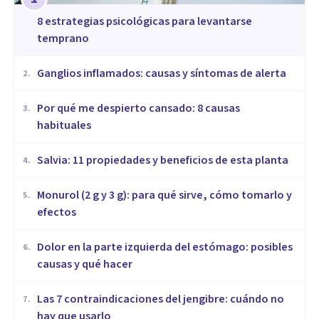
8 estrategias psicológicas para levantarse
temprano
Ganglios inflamados: causas y síntomas de alerta
2
.
Por qué me despierto cansado: 8 causas
3
.
habituales
Salvia: 11 propiedades y beneficios de esta planta
4
.
Monurol (2 g y 3 g): para qué sirve, cómo tomarlo y
5
.
efectos
Dolor en la parte izquierda del estómago: posibles
6
.
causas y qué hacer
Las 7 contraindicaciones del jengibre: cuándo no
7
.
hay que usarlo