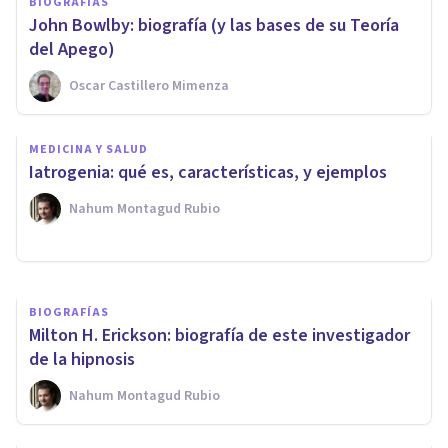
BIOGRAFÍAS
John Bowlby: biografía (y las bases de su Teoría
del Apego)
Oscar Castillero Mimenza
MEDICINA Y SALUD
MEDICINA Y SALUD
Los efectos de la lobotomía
Iatrogenia: qué es, características, y ejemplos
cerebral: un resumen
Nahum Montagud Rubio
Nahum Montagud Rubio
BIOGRAFÍAS
Milton H. Erickson: biografía de este investigador
de la hipnosis
Nahum Montagud Rubio