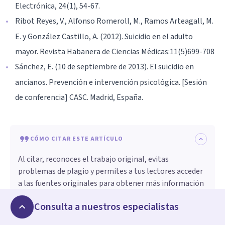
Electrónica, 24(1), 54-67.
Ribot Reyes, V., Alfonso Romeroll, M., Ramos Arteagall, M.
E. y González Castillo, A. (2012). Suicidio en el adulto
mayor. Revista Habanera de Ciencias Médicas:11(5)699-708
Sánchez, E. (10 de septiembre de 2013). El suicidio en
ancianos. Prevención e intervención psicológica. [Sesión
de conferencia] CASC. Madrid, España.
CÓMO CITAR ESTE ARTÍCULO
Al citar, reconoces el trabajo original, evitas
problemas de plagio y permites a tus lectores acceder
a las fuentes originales para obtener más información
o verificar datos. Asegúrate siempre de dar crédito a los
Consulta a nuestros especialistas
autores y de citar de forma adecuada.
Carolina Marín
. (
2022, febrero 18
).
Las características