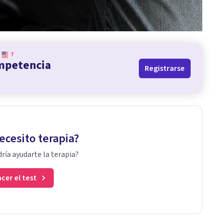
?
ompetencia
Registrarse
ecesito terapia?
ría ayudarte la terapia?
cer el test