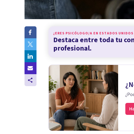
¿ERES PSICÓLOGO/A EN
ESTADOS UNIDOS
Destaca entre toda tu c
profesional.
¿N
¿Pod
Ha