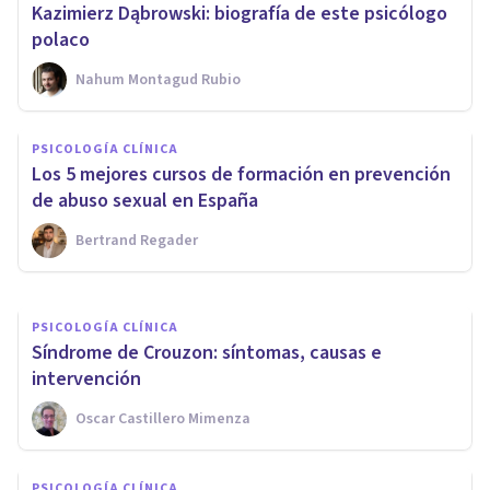
Kazimierz Dąbrowski: biografía de este psicólogo
polaco
Nahum Montagud Rubio
PSICOLOGÍA FORENSE Y CRIMINALÍSTICA
Prevención de la violencia:
PSICOLOGÍA CLÍNICA
recursos para la formación
Los 5 mejores cursos de formación en prevención
profesional
de abuso sexual en España
Bertrand Regader
Dr. Antonio Andrés Pueyo
PSICOLOGÍA CLÍNICA
Síndrome de Crouzon: síntomas, causas e
intervención
Oscar Castillero Mimenza
PSICOLOGÍA CLÍNICA