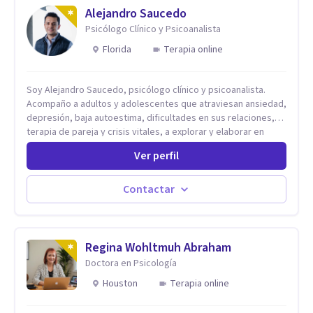
Alejandro Saucedo
Psicólogo Clínico y Psicoanalista
Florida
Terapia online
Soy Alejandro Saucedo, psicólogo clínico y psicoanalista.
Acompaño a adultos y adolescentes que atraviesan ansiedad,
depresión, baja autoestima, dificultades en sus relaciones,
terapia de pareja y crisis vitales, a explorar y elaborar en
profundidad los conflictos internos que generan malestar en
Ver perfil
su presente. A través del proceso psicoanalítico de
autoconocimiento y análisis, es posible acceder a las
historias personales, elaborar las experiencias del pasado y
Contactar
resignificarlas, liberando su influencia para construir un futuro
con mayor libertad y autenticidad. La terapia psicoanalítica
crea un espacio de verbalización libre y sin filtros. A través de
esta conversación abierta y del trabajo analítico conjunto, se
Regina Wohltmuh Abraham
exploran las vivencias que aún condicionan el presente, se les
Doctora en Psicología
otorga un nuevo sentido y se transforma su impacto
Houston
Terapia online
emocional. De esta forma, los pacientes logran mayor
claridad sobre sí mismos, reducen significativamente su