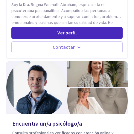
sufrimiento y alcanzan cambios profundos y duraderos en su
Soy la Dra. Regina Wolmuth Abraham, especialista en
vida y relaciones personales.
psicoterapia psicoanalítica. Acompaño a las personas a
conocerse profundamente y a superar conflictos, problemas
emocionales y traumas que limitan su calidad de vida. He
trabajado en reconocidas instituciones como el Hospital
Ver perfil
Psiquiátrico San Rafael, Instituto Psiquiátrico MENDAO, San
Bernardino, Hospital Psiquiátrico Infantil y el Centro de
Integración Juvenil. Además, tuve el privilegio de colaborar
Contactar
en comunidades como Olivar del Conde y Xochimilco, lo que
me permitió conocer diversas realidades y necesidades.
Encuentra un/a psicólogo/a
Consulta profesionales verificados con atención online y