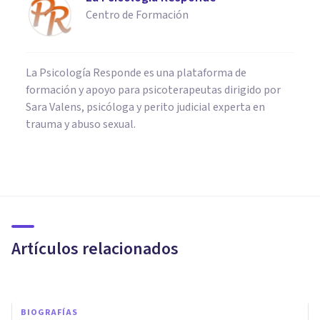
Centro de Formación
La Psicología Responde es una plataforma de
formación y apoyo para psicoterapeutas dirigido por
Sara Valens, psicóloga y perito judicial experta en
trauma y abuso sexual.
PSICOLOGÍA CLÍNICA
Eremofobia (fobia a la
soledad): síntomas, causas y
tratamiento
Artículos relacionados
Oscar Castillero Mimenza
BIOGRAFÍAS