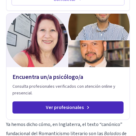
singulares de cada uno, para luego generar cambios. Soy una
persona en constante formación, actualmente curso
seminarios, una especialización en psicoanálisis y también
investigo. Siempre en la búsqueda de ser un mejor
profesional.
Encuentra un/a psicólogo/a
Consulta profesionales verificados con atención online y
presencial.
Ver profesionales
Ya hemos dicho cómo, en Inglaterra, el texto “canónico”
fundacional del Romanticismo literario son las
Baladas
de