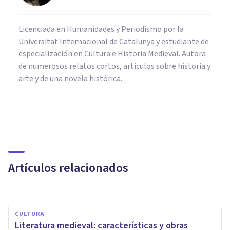
Licenciada en Humanidades y Periodismo por la
Universitat Internacional de Catalunya y estudiante de
especialización en Cultura e Historia Medieval. Autora
de numerosos relatos cortos, artículos sobre historia y
arte y de una novela histórica.
PSICOLOGÍA SOCIAL Y RELACIONES PERSONALES
Los 10 Pros y contras de
aprender idiomas
Artículos relacionados
Javi Soriano
CULTURA
Literatura medieval: características y obras