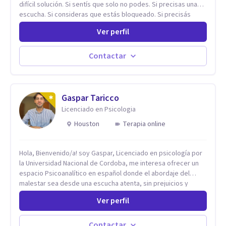
difícil solución. Si sentís que solo no podes. Si precisas una
escucha. Si consideras que estás bloqueado. Si precisás
comprensión. Si no logras definir proyectos, objetivos,
Ver perfil
sueños, deseos. Si pensás que lo que te pasa no es tan
grave, pero podría ayudar. Si estás en adicciones y tu
intención es hacer algo con lo que te está pasando. No dudes
Contactar
en comunicarte a fin de comenzar a resolver la situación que
está generando esa angustia.
Gaspar Taricco
Licenciado en Psicologia
Houston
Terapia online
Hola, Bienvenido/a! soy Gaspar, Licenciado en psicología por
la Universidad Nacional de Cordoba, me interesa ofrecer un
espacio Psicoanalítico en español donde el abordaje del
malestar sea desde una escucha atenta, sin prejuicios y
rescatando lo singular de cada caso, sin caer en etiquetas.
Ver perfil
Considero que todas las personas en algún momento pueden
sufrir y cada una por cuestiones particulares, es en mi
espacio donde se le dará un lugar a esas cuestiones
Contactar