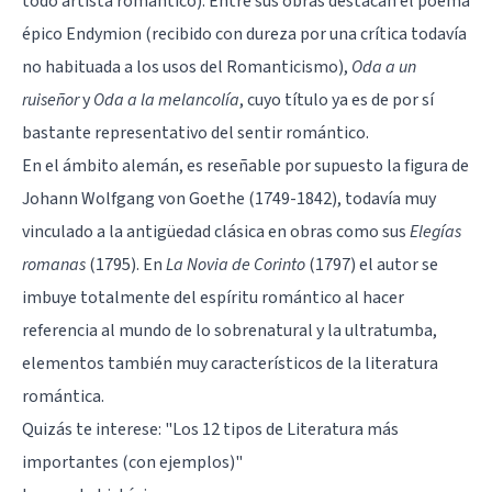
todo artista romántico). Entre sus obras destacan el poema
épico Endymion (recibido con dureza por una crítica todavía
no habituada a los usos del Romanticismo),
Oda a un
ruiseñor
y
Oda a la melancolía
, cuyo título ya es de por sí
bastante representativo del sentir romántico.
En el ámbito alemán, es reseñable por supuesto la figura de
Johann Wolfgang von Goethe (1749-1842), todavía muy
vinculado a la antigüedad clásica en obras como sus
Elegías
romanas
(1795). En
La Novia de Corinto
(1797) el autor se
imbuye totalmente del espíritu romántico al hacer
referencia al mundo de lo sobrenatural y la ultratumba,
elementos también muy característicos de la literatura
romántica.
Quizás te interese:
"Los 12 tipos de Literatura más
importantes (con ejemplos)"