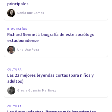
principales
Sonia Ruz Comas
CULTURA
BIOGRAFÍAS
Las 15 mejores obras de la
Richard Sennett: biografía de este sociólogo
literatura castellana
estadounidense
Unai Aso Poza
Sonia Ruz Comas
CULTURA
Las 23 mejores leyendas cortas (para niños y
adultos)
Grecia Guzmán Martínez
CULTURA