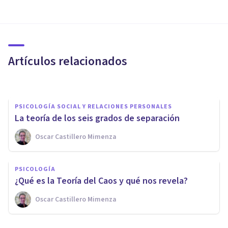
BIOGRAFÍAS
Gustavo Bueno: biografía de
este filósofo español
Artículos relacionados
Nahum Montagud Rubio
PSICOLOGÍA SOCIAL Y RELACIONES PERSONALES
La teoría de los seis grados de separación
Oscar Castillero Mimenza
PSICOLOGÍA
La teoría de las motivaciones
PSICOLOGÍA
de David McClelland
​¿Qué es la Teoría del Caos y qué nos revela?
Oscar Castillero Mimenza
Arturo Torres