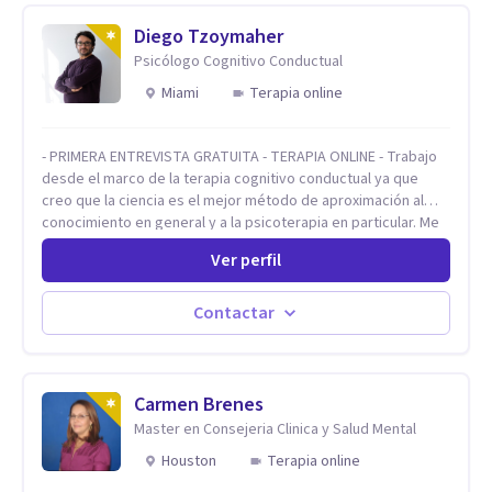
Diego Tzoymaher
Psicólogo Cognitivo Conductual
Miami
Terapia online
- PRIMERA ENTREVISTA GRATUITA - TERAPIA ONLINE - Trabajo
desde el marco de la terapia cognitivo conductual ya que
creo que la ciencia es el mejor método de aproximación al
conocimiento en general y a la psicoterapia en particular. Me
interesan los procesos de cambio conductual por los que una
Ver perfil
persona pueda alcanzar sus objetivos, transitando,
aceptando y modificando sus patrones cognitivos y
emocionales. Abordo patologías específicas como trastornos
Contactar
de ansiedad y del ánimo, y también crisis vitales y procesos
de crecimiento personal.
Carmen Brenes
Master en Consejeria Clinica y Salud Mental
Houston
Terapia online