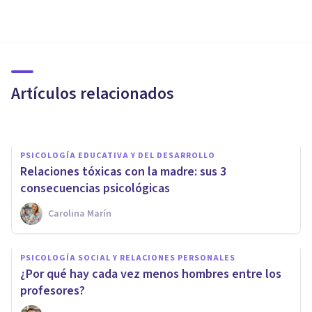
PSICOLOGÍA EDUCATIVA Y DEL DESARROLLO
Rivalidad entre hermanos:
posibles causas y qué hacer
desde la crianza
Artículos relacionados
Erin Sánchez
PSICOLOGÍA EDUCATIVA Y DEL DESARROLLO
Relaciones tóxicas con la madre: sus 3
consecuencias psicológicas
Carolina Marín
PSICOLOGÍA EDUCATIVA Y DEL DESARROLLO
La educación de los niños y
PSICOLOGÍA SOCIAL Y RELACIONES PERSONALES
niñas desde la familia: 7 ideas
¿Por qué hay cada vez menos hombres entre los
clave
profesores?