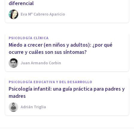
actitud y la aptitud
diferencial
Eva Mª Cabrero Aparicio
Nahum Montagud Rubio
PSICOLOGÍA CLÍNICA
Miedo a crecer (en niños y adultos): ¿por qué
ocurre y cuáles son sus síntomas?
Juan Armando Corbin
PSICOLOGÍA EDUCATIVA Y DEL DESARROLLO
​Psicología infantil: una guía práctica para padres y
madres
Adrián Triglia