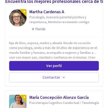
Encuentra los mejores profesionales cerca de ti
Martha Cardenas A
Psicología, Asesoría parental positiva y
respetuosa, Mentoria reconexión contigo
Florida
hija de Dios, esposa, madre y abuela. Desde mi vocación
como psicóloga, unida a más de 30 años de experiencia en el
mundo familiar y humano, acompaño a mujeres y familias a
vivir con mayor paz, claridad y confianza en sí mismas. Creo
profundamente que la vida está hecha de etapas, y que cada
Ver perfil
ciclo —personal, emocional, espiritual y familiar— trae
oportunidades de crecimiento. Por eso utilizo una
combinación de psicología positiva, enfoque humanista,
Contactar
herramientas contemporáneas de bienestar mental y
espiritualidad, para que puedas recorrer tu propio camino
sintiéndote sostenida, acompañada y más segura de quién
eres. Mi misión es ayudarte a ordenar tu mundo interior, sanar
María Concepción Alonzo García
lo que aún pesa, fortalecer tu autoestima, transformar la
Psicoterapia Cognitivo Conductual / Tanatología
relación contigo misma y con quienes amas, y enseñarte