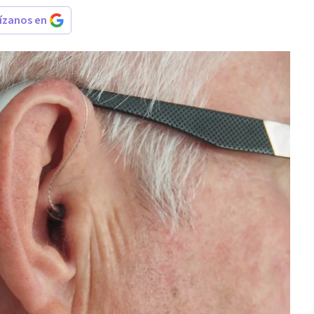
rízanos en