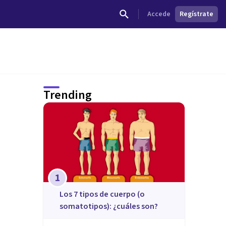
Accede
Regístrate
Trending
1
​Los 7 tipos de cuerpo (o
somatotipos): ¿cuáles son?