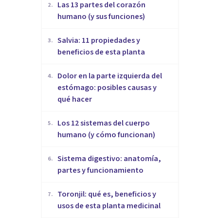
Las 13 partes del corazón
2
.
humano (y sus funciones)
Salvia: 11 propiedades y
3
.
beneficios de esta planta
Dolor en la parte izquierda del
4
.
estómago: posibles causas y
qué hacer
Los 12 sistemas del cuerpo
5
.
humano (y cómo funcionan)
Sistema digestivo: anatomía,
6
.
partes y funcionamiento
Toronjil: qué es, beneficios y
7
.
usos de esta planta medicinal