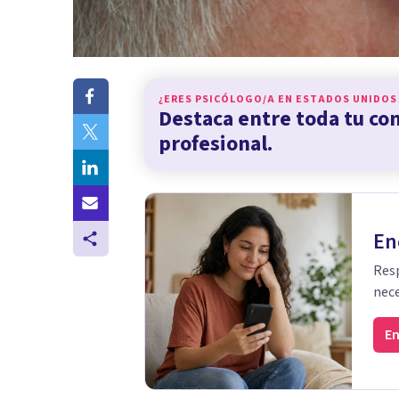
¿ERES PSICÓLOGO/A EN
ESTADOS UNIDOS
Destaca entre toda tu c
profesional.
En
Resp
nece
En