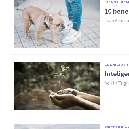
VIDA SALUDA
​10 bene
Juan Arman
COGNICIÓN E
​Intelig
Adrián Trigl
PSICOLOGÍA 