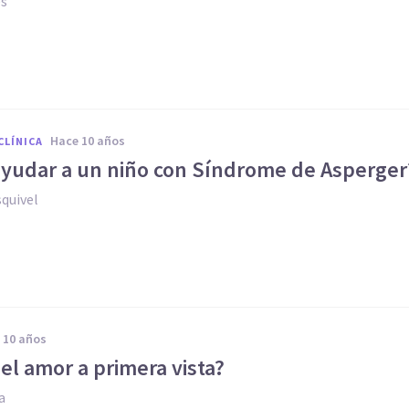
es
hace 10 años
CLÍNICA
ayudar a un niño con Síndrome de Asperger
quivel
e 10 años
el amor a primera vista?
a