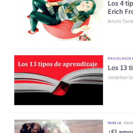
​Los 4 t
Erich F
Arturo Torr
PSICOLOGÍA 
Los 13 t
Jonathan Ga
hac
PAREJA
​¿El amo