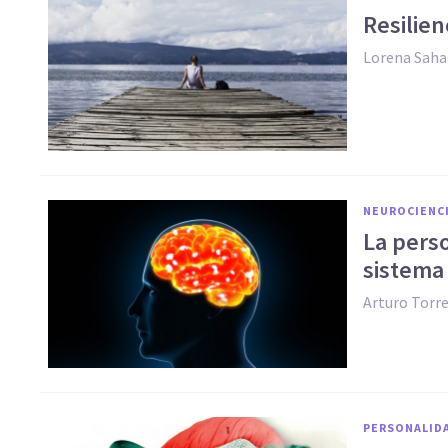
Resilien
Lorena Sah
NEUROCIENC
​La pers
sistema
Arturo Torr
PERSONALID