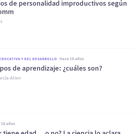
ipos de personalidad improductivos según
romm
es
hace 10 años
EDUCATIVA Y DEL DESARROLLO
ipos de aprendizaje: ¿cuáles son?
rcía-Allen
e 10 años
r tiene edad... o no? La ciencia lo aclara