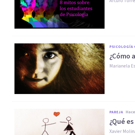
Arturo Torr
PSICOLOGÍA 
​¿Cómo 
Marianela Es
hac
PAREJA
¿Qué es 
Xavier Molin