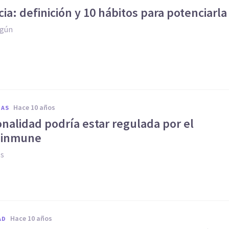
cia: definición y 10 hábitos para potenciarla
agún
hace 10 años
IAS
onalidad podría estar regulada por el
 inmune
es
hace 10 años
AD