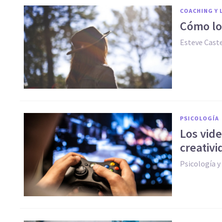
COACHING Y 
​Cómo lo
Esteve Caste
PSICOLOGÍA
​Los vid
creativi
Psicología 