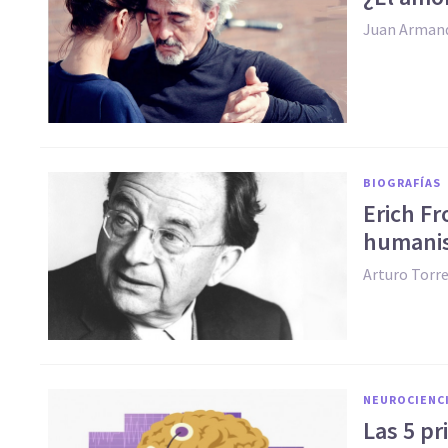
Juan Arman
BIOGRAFÍAS
​Erich F
humani
Arturo Torr
NEUROCIENC
​Las 5 p