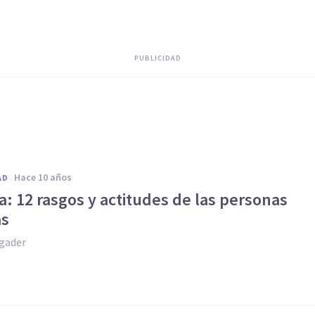
PUBLICIDAD
hace 10 años
AD
a: 12 rasgos y actitudes de las personas
as
gader