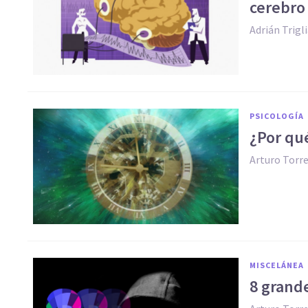
cerebro
Adrián Trigl
PSICOLOGÍA
​¿Por qu
Arturo Torr
MISCELÁNEA
​8 grand