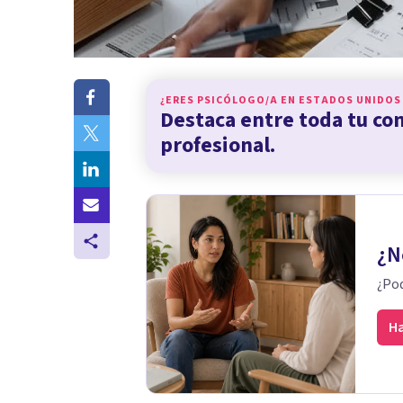
¿ERES PSICÓLOGO/A EN
ESTADOS UNIDOS
Destaca entre toda tu c
profesional.
¿N
¿Pod
Ha