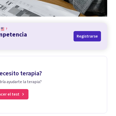
?
ompetencia
Registrarse
ecesito terapia?
ría ayudarte la terapia?
cer el test