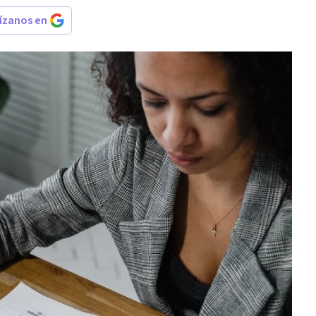
rízanos en