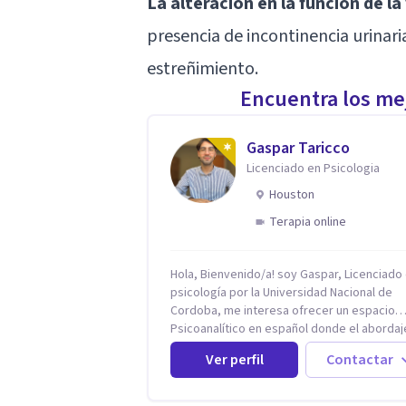
La alteración en la función de la 
presencia de incontinencia urinaria
estreñimiento.
Encuentra los mej
Gaspar Taricco
Licenciado en Psicologia
Houston
Terapia online
Hola, Bienvenido/a! soy Gaspar, Licenciado
psicología por la Universidad Nacional de
Cordoba, me interesa ofrecer un espacio
Psicoanalítico en español donde el abordaj
malestar sea desde una escucha atenta, si
Ver perfil
Contactar
prejuicios y rescatando lo singular de cada
caso, sin caer en etiquetas. Considero que
todas las personas en algún momento pue