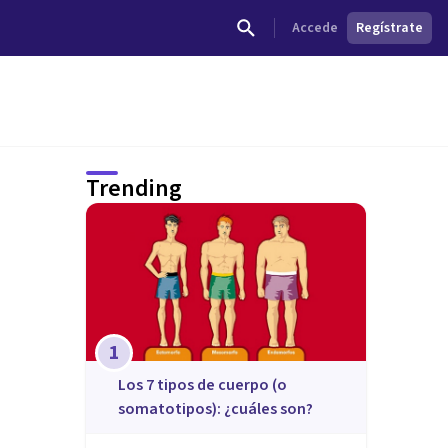
Accede
Regístrate
Trending
1
​Los 7 tipos de cuerpo (o
somatotipos): ¿cuáles son?