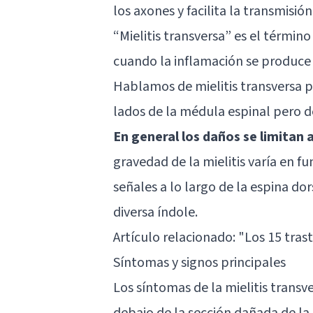
los
axones
y facilita la transmisi
“Mielitis transversa” es el términ
cuando la inflamación se produce 
Hablamos de mielitis transversa p
lados de la
médula espinal
pero d
En general los daños se limitan 
gravedad de la mielitis varía en fu
señales a lo largo de la espina dor
diversa índole.
Artículo relacionado: "
Los 15 tras
Síntomas y signos principales
Los síntomas de la mielitis transv
debajo de la sección dañada de la