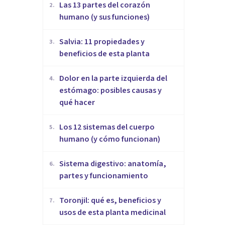
Las 13 partes del corazón
2
.
humano (y sus funciones)
Salvia: 11 propiedades y
3
.
beneficios de esta planta
Dolor en la parte izquierda del
4
.
estómago: posibles causas y
qué hacer
Los 12 sistemas del cuerpo
5
.
humano (y cómo funcionan)
Sistema digestivo: anatomía,
6
.
partes y funcionamiento
Toronjil: qué es, beneficios y
7
.
usos de esta planta medicinal