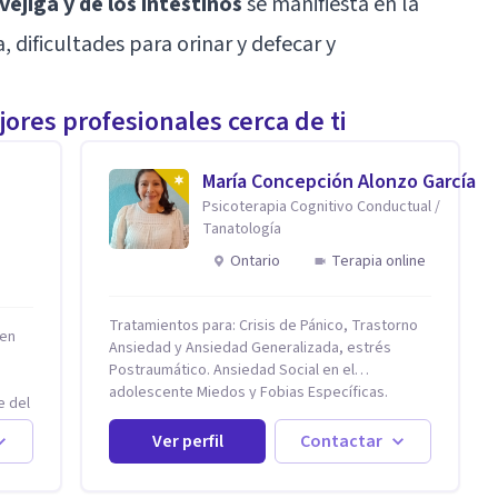
vejiga y de los intestinos
se manifiesta en la
, dificultades para orinar y defecar y
ores profesionales cerca de ti
María Concepción Alonzo García
Psicoterapia Cognitivo Conductual /
Tanatología
Ontario
Terapia online
Tratamientos para: Crisis de Pánico, Trastorno
 en
Ansiedad y Ansiedad Generalizada, estrés
Postraumático. Ansiedad Social en el
adolescente Miedos y Fobias Específicas.
e del
Trastornos de la conducta alimentaria (Anorexia
n
y Bulimia) Modificación conductas no deseadas.
Ver perfil
Contactar
Impulsividad, conductas obsesivas,
compulsividad. Trastorno obsesivo compulsivo.
den