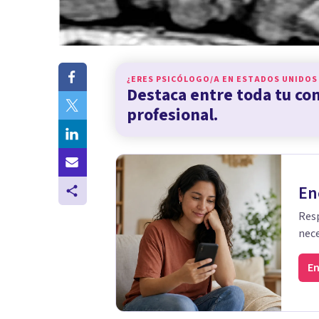
¿ERES PSICÓLOGO/A EN
ESTADOS UNIDOS
Destaca entre toda tu c
profesional.
En
Resp
nece
En