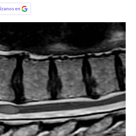
rízanos en