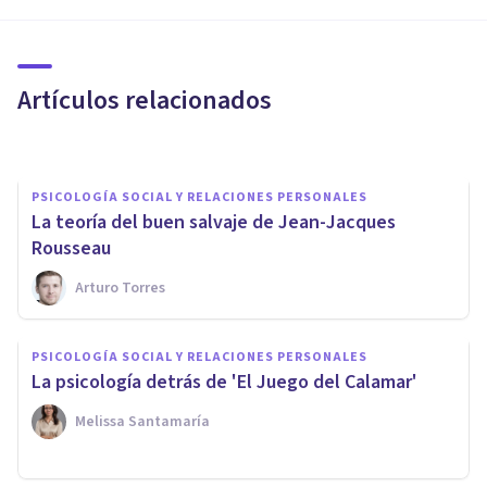
PSICOLOGÍA SOCIAL Y RELACIONES PERSONALES
Cómo prevenir la violencia de
género: ejemplos y valores
Artículos relacionados
Nahum Montagud Rubio
PSICOLOGÍA SOCIAL Y RELACIONES PERSONALES
La teoría del buen salvaje de Jean-Jacques
Rousseau
Arturo Torres
PSICOLOGÍA SOCIAL Y RELACIONES PERSONALES
Violencia estética: qué es y
PSICOLOGÍA SOCIAL Y RELACIONES PERSONALES
cómo afecta a la autoestima y
La psicología detrás de 'El Juego del Calamar'
a la sociedad
Melissa Santamaría
Nahum Montagud Rubio