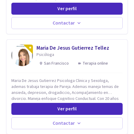
trabajado en reconocidas instituciones como el Hospital
Ver perfil
Psiquiátrico San Rafael, Instituto Psiquiátrico MENDAO, San
Bernardino, Hospital Psiquiátrico Infantil y el Centro de
Integración Juvenil. Además, tuve el privilegio de colaborar
Contactar
en comunidades como Olivar del Conde y Xochimilco, lo que
me permitió conocer diversas realidades y necesidades.
Maria De Jesus Gutierrez Tellez
Psicóloga
San Francisco
Terapia online
Maria De Jesus Gutierrez Psicologa Clinica y Sexologa,
ademas trabaja terapia de Pareja. Ademas maneja temas de
ansieda, depresion, drogadiccio, Acompa{amiento en
divorcio. Maneja enfoque Cognitivo Conductual. Con 20 años
de experiencia, constantemente capacitandose en las
Ver perfil
diferntes areas de la Salud Mental.
Contactar