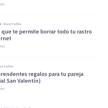
res
hace 9 años
A
 que te permite borrar todo tu rastro
ernet
res
ace 9 años
rprendentes regalos para tu pareja
ial San Valentín)
res