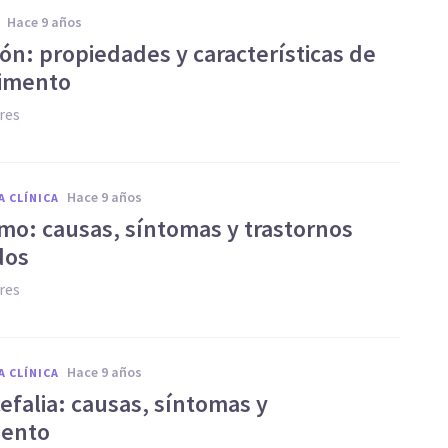
hace 9 años
fón: propiedades y características de
limento
res
hace 9 años
A CLÍNICA
mo: causas, síntomas y trastornos
dos
res
hace 9 años
A CLÍNICA
efalia: causas, síntomas y
iento