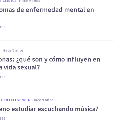
hace 9 años
A CLÍNICA
tomas de enfermedad mental en
res
hace 9 años
A
nas: ¿qué son y cómo influyen en
a vida sexual?
res
hace 9 años
 E INTELIGENCIA
eno estudiar escuchando música?
res