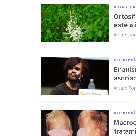
NUTRICIÓN
Ortosi
este a
Arturo Tor
PSICOLOGÍ
Enanis
asocia
Arturo Tor
PSICOLOGÍ
Macroc
tratam