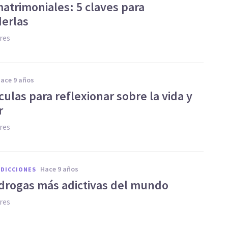
matrimoniales: 5 claves para
erlas
res
hace 9 años
culas para reflexionar sobre la vida y
r
res
hace 9 años
ADICCIONES
 drogas más adictivas del mundo
res