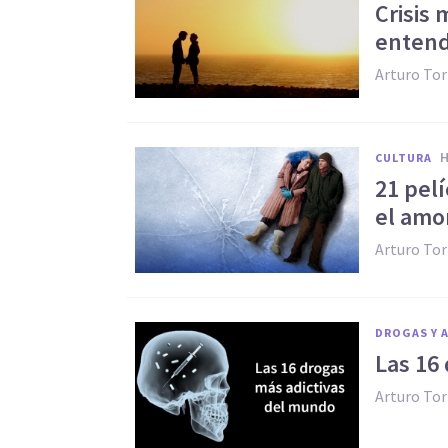
Crisis 
entend
Arturo Tor
CULTURA
21 pelí
el amo
Arturo Tor
DROGAS Y 
Las 16
Arturo Tor