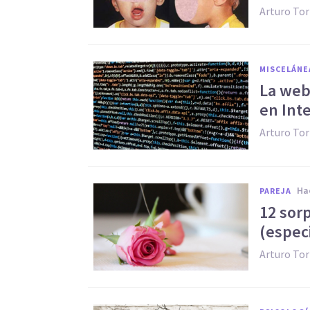
Arturo Tor
MISCELÁNE
​La web
en Int
Arturo Tor
h
PAREJA
​12 so
(espec
Arturo Tor