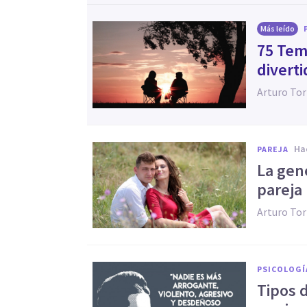
Más leído
75 Tem
divert
Arturo Tor
h
PAREJA
La gené
pareja
Arturo Tor
PSICOLOGÍ
​Tipos 