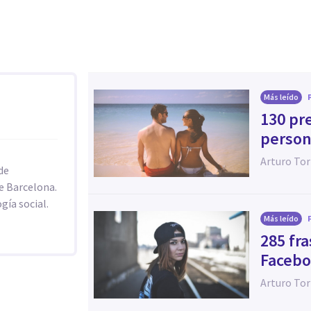
Más leído
130 pr
perso
Arturo Tor
de
e Barcelona.
gía social.
Más leído
285 fra
Facebo
Arturo Tor