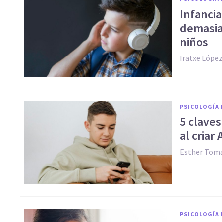
Infanci
demasia
niños
Iratxe Lópe
PSICOLOGÍA 
5 claves
al criar
Esther Tomá
PSICOLOGÍA 