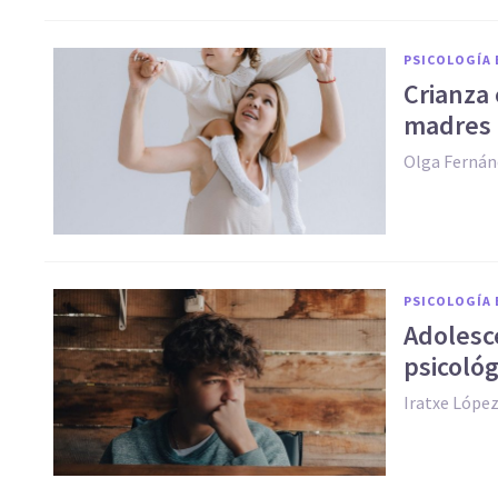
PSICOLOGÍA 
Crianza 
madres 
Olga Fernán
PSICOLOGÍA 
Adolesc
psicoló
Iratxe Lópe