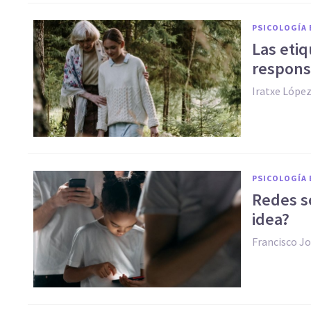
PSICOLOGÍA 
Las etiq
respons
Iratxe Lópe
PSICOLOGÍA 
Redes so
idea?
Francisco J