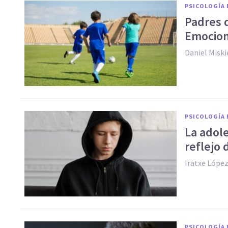
PSICOLOGÍA 
Padres q
Emocion
Daniel Miski
PSICOLOGÍA 
La adole
reflejo 
Iratxe Lópe
PSICOLOGÍA 