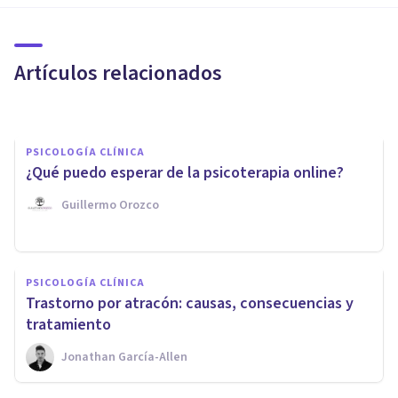
Nocturno: causas, síntomas y
tratamiento de este trastorno
Artículos relacionados
alimentario
Jonathan García-Allen
PSICOLOGÍA CLÍNICA
¿Qué puedo esperar de la psicoterapia online?
Guillermo Orozco
PSICOLOGÍA CLÍNICA
¿Cómo detectar el trastorno
PSICOLOGÍA CLÍNICA
por atracón? 6 señales de
Trastorno por atracón: causas, consecuencias y
alerta
tratamiento
Jonathan García-Allen
Psicología Y Psicoterapia Miguel Ángel