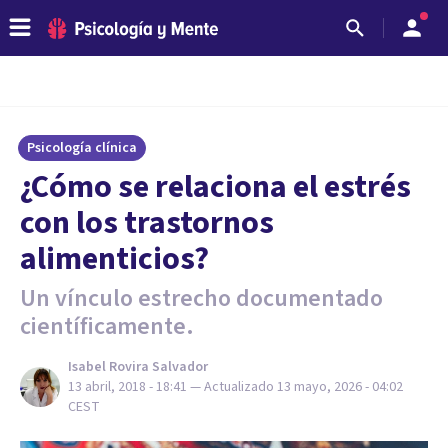
Psicología clínica
¿Cómo se relaciona el estrés
con los trastornos
alimenticios?
Un vínculo estrecho documentado
científicamente.
Isabel Rovira Salvador
13 abril, 2018 - 18:41
— Actualizado
13 mayo, 2026 - 04:02
CEST