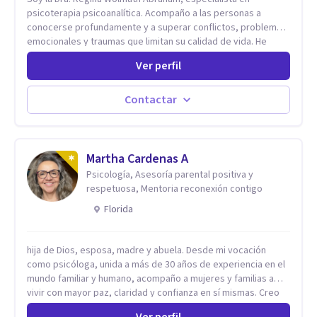
psicoterapia psicoanalítica. Acompaño a las personas a
conocerse profundamente y a superar conflictos, problemas
emocionales y traumas que limitan su calidad de vida. He
trabajado en reconocidas instituciones como el Hospital
Ver perfil
Psiquiátrico San Rafael, Instituto Psiquiátrico MENDAO, San
Bernardino, Hospital Psiquiátrico Infantil y el Centro de
Integración Juvenil. Además, tuve el privilegio de colaborar
Contactar
en comunidades como Olivar del Conde y Xochimilco, lo que
me permitió conocer diversas realidades y necesidades.
Martha Cardenas A
Psicología, Asesoría parental positiva y
respetuosa, Mentoria reconexión contigo
Florida
hija de Dios, esposa, madre y abuela. Desde mi vocación
como psicóloga, unida a más de 30 años de experiencia en el
mundo familiar y humano, acompaño a mujeres y familias a
vivir con mayor paz, claridad y confianza en sí mismas. Creo
profundamente que la vida está hecha de etapas, y que cada
Ver perfil