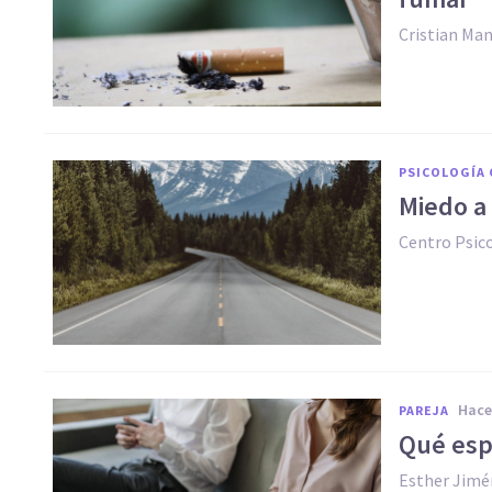
Cristian Man
PSICOLOGÍA 
Miedo a 
Centro Psic
hac
PAREJA
Qué espe
Esther Jimé