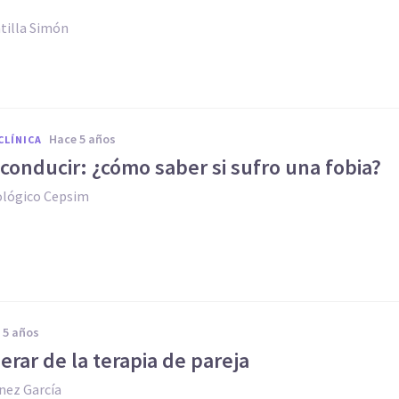
tilla Simón
hace 5 años
CLÍNICA
conducir: ¿cómo saber si sufro una fobia?
ológico Cepsim
e 5 años
rar de la terapia de pareja
nez García