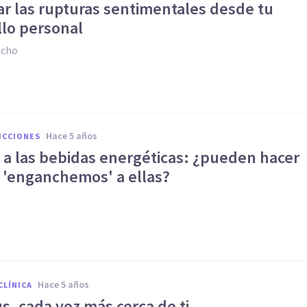
ar las rupturas sentimentales desde tu
llo personal
acho
hace 5 años
ICCIONES
 a las bebidas energéticas: ¿pueden hacer
 'enganchemos' a ellas?
hace 5 años
CLÍNICA
, cada vez más cerca de ti