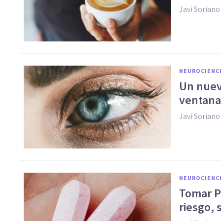
Javi Soriano
NEUROCIENC
Un nuev
ventana
Javi Soriano
NEUROCIENC
Tomar P
riesgo,