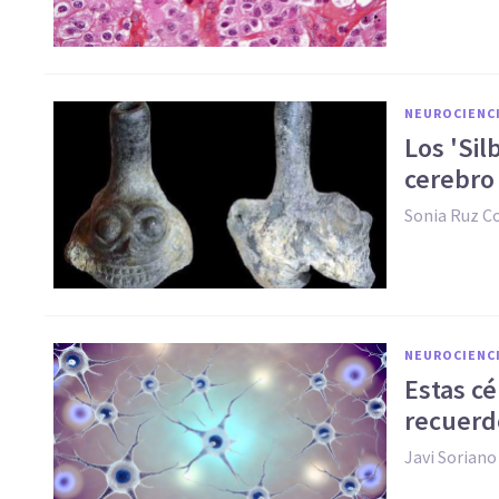
NEUROCIENC
Los 'Sil
cerebr
Sonia Ruz 
NEUROCIENC
Estas c
recuerd
Javi Soriano