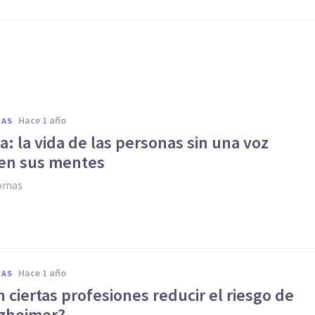
hace 1 año
IAS
a: la vida de las personas sin una voz
 en sus mentes
Comas
hace 1 año
IAS
ciertas profesiones reducir el riesgo de
lzheimer?