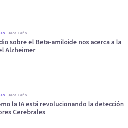
hace 1 año
IAS
io sobre el Beta-amiloide nos acerca a la
el Alzheimer
hace 1 año
IAS
omo la IA está revolucionando la detección
res Cerebrales