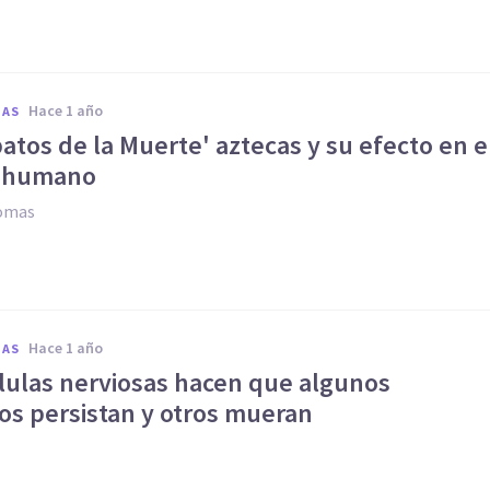
hace 1 año
IAS
batos de la Muerte' aztecas y su efecto en e
o humano
Comas
hace 1 año
IAS
élulas nerviosas hacen que algunos
os persistan y otros mueran