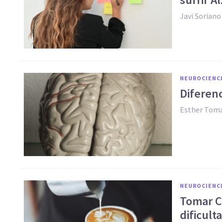
Javi Soriano
NEUROCIENC
Diferenc
Esther Tomá
NEUROCIENC
Tomar C
dificult