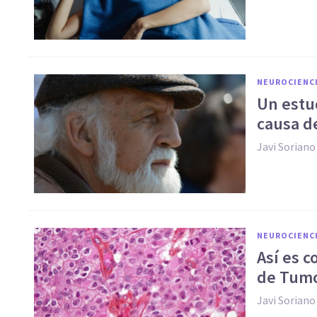
NEUROCIENC
Un estud
causa d
Javi Soriano
NEUROCIENC
Así es c
de Tumo
Javi Soriano