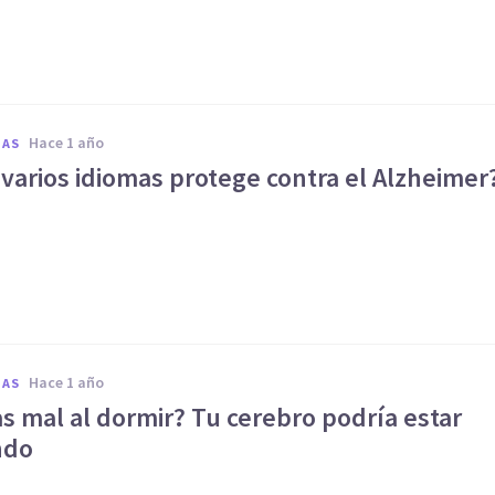
hace 1 año
IAS
varios idiomas protege contra el Alzheimer
hace 1 año
IAS
s mal al dormir? Tu cerebro podría estar
ndo