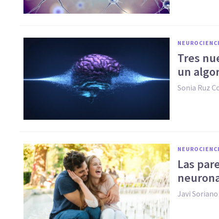
NEUROCIENC
Tres nue
un algor
Sonia Ruz 
NEUROCIENC
Las pare
neurona
Javi Soriano