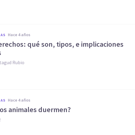
hace 4 años
IAS
rechos: qué son, tipos, e implicaciones
s
agud Rubio
hace 4 años
IAS
los animales duermen?
z