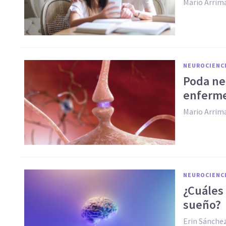
Mario Arrim
NEUROCIENC
Poda neu
enferme
Mario Arrim
NEUROCIENC
¿Cuáles 
sueño?
Erin Sánche