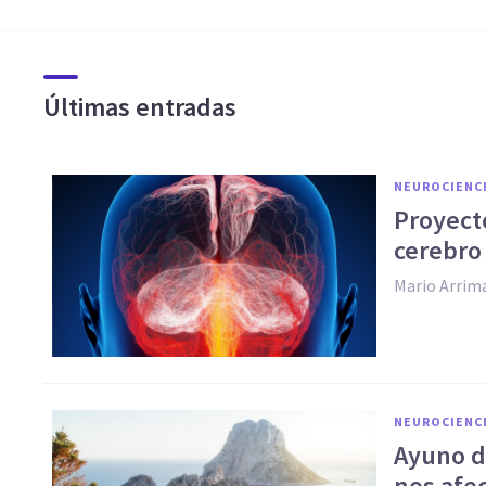
Últimas entradas
NEUROCIENC
Proyect
cerebr
Mario Arrim
NEUROCIENC
Ayuno d
nos afe