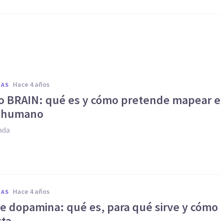
hace 4 años
IAS
o BRAIN: qué es y cómo pretende mapear e
o humano
ada
hace 4 años
IAS
e dopamina: qué es, para qué sirve y cómo
cta