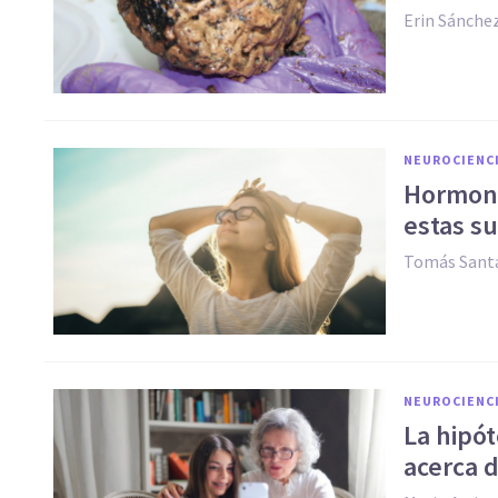
Erin Sánche
NEUROCIENC
Hormona
estas su
Tomás Santa
NEUROCIENC
La hipót
acerca 