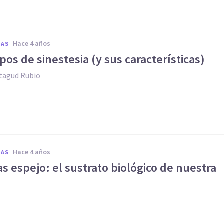
hace 4 años
IAS
ipos de sinestesia (y sus características)
agud Rubio
hace 4 años
IAS
 espejo: el sustrato biológico de nuestra
a