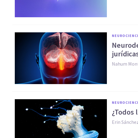
NEUROCIENC
Neurode
jurídica
Nahum Mont
NEUROCIENC
¿Todos 
Erin Sánche