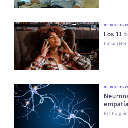
NEUROCIENC
Los 11 t
Nahum Mont
NEUROCIENC
Neuronas
empatí
Paz Holguín