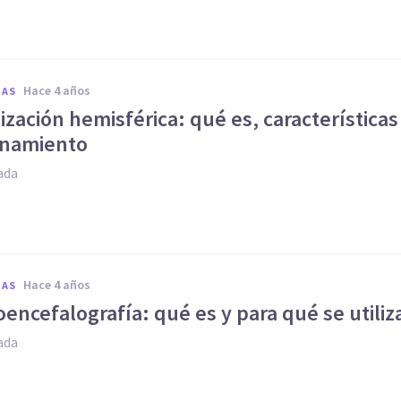
hace 4 años
IAS
ización hemisférica: qué es, características
onamiento
ada
hace 4 años
IAS
ncefalografía: qué es y para qué se utiliz
ada