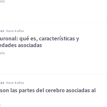
ada
hace 4 años
IAS
ronal: qué es, características y
dades asociadas
ada
hace 4 años
IAS
son las partes del cerebro asociadas al
z