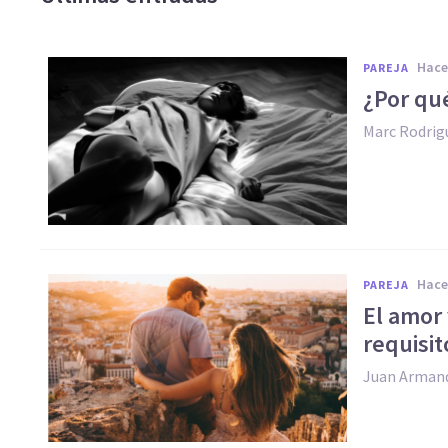
hac
PAREJA
¿Por qu
Marc Rodrig
hac
PAREJA
​El amor
requisit
Juan Arman