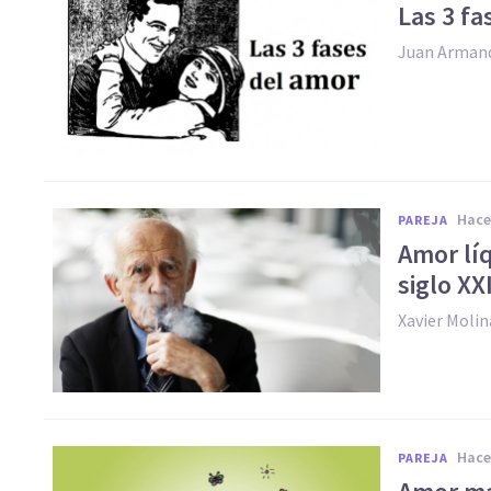
​Las 3 f
Juan Arman
hac
PAREJA
Amor líq
siglo XX
Xavier Molin
hac
PAREJA