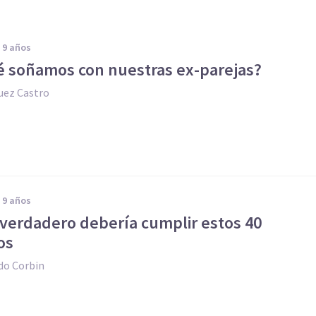
e 9 años
é soñamos con nuestras ex-parejas?
uez Castro
e 9 años
 verdadero debería cumplir estos 40
os
do Corbin