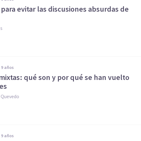
 para evitar las discusiones absurdas de
es
e 9 años
mixtas: qué son y por qué se han vuelto
es
a Quevedo
e 9 años