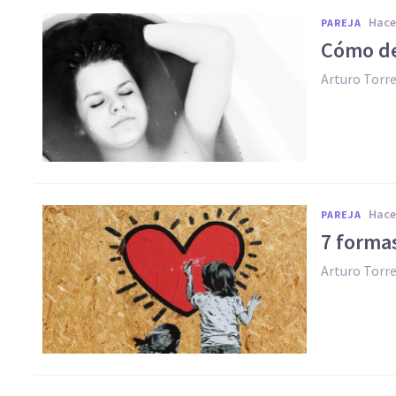
hac
PAREJA
Cómo de
Arturo Torr
hac
PAREJA
​7 forma
Arturo Torr