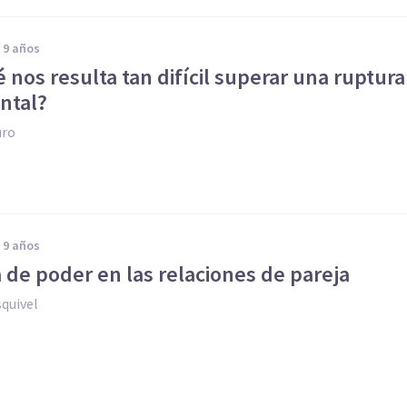
e 9 años
é nos resulta tan difícil superar una ruptura
ntal?
uro
e 9 años
a de poder en las relaciones de pareja
quivel