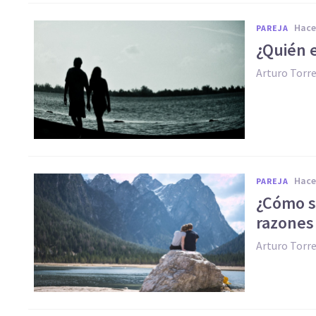
hac
PAREJA
​¿Quién 
Arturo Torr
hac
PAREJA
​¿Cómo s
razones
Arturo Torr