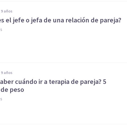
e 9 años
es el jefe o jefa de una relación de pareja?
es
e 9 años
aber cuándo ir a terapia de pareja? 5
 de peso
es