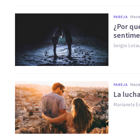
hac
PAREJA
​¿Por qu
sentime
Sergio Lota
hac
PAREJA
​La luch
Marianela Es