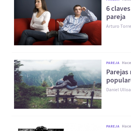
6 claves
pareja
Arturo Torr
hac
PAREJA
Parejas 
popular
Daniel Ullo
hac
PAREJA