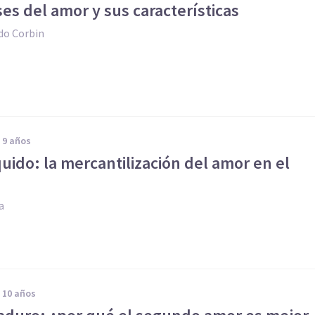
ases del amor y sus características
do Corbin
e 9 años
uido: la mercantilización del amor en el
I
a
e 10 años