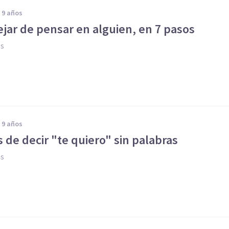
e 9 años
jar de pensar en alguien, en 7 pasos
es
e 9 años
s de decir "te quiero" sin palabras
es