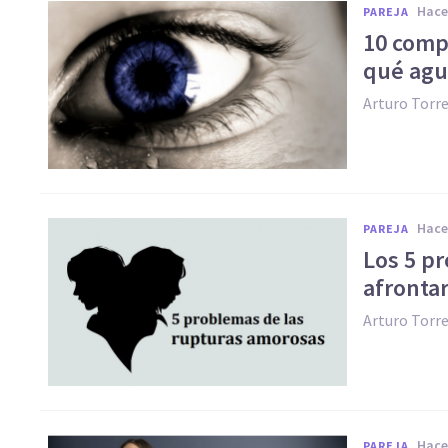
hac
PAREJA
​10 com
qué agu
Arturo Torr
hac
PAREJA
Los 5 p
afrontar
Arturo Torr
hac
PAREJA