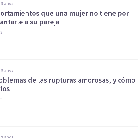
e 9 años
portamientos que una mujer no tiene por
antarle a su pareja
es
e 9 años
roblemas de las rupturas amorosas, y cómo
los
es
e 9 años