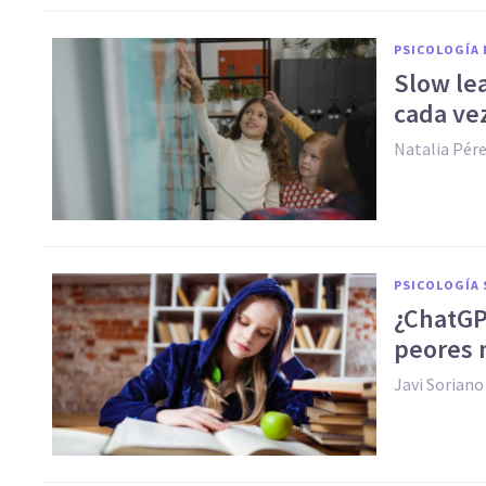
PSICOLOGÍA 
Slow lea
cada vez
Natalia Pér
PSICOLOGÍA 
¿ChatGP
peores 
Javi Soriano