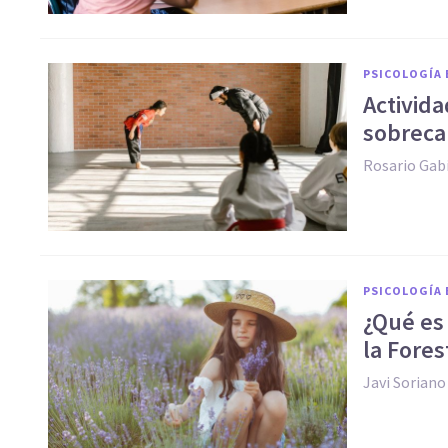
PSICOLOGÍA 
Activida
sobreca
Rosario Gab
PSICOLOGÍA 
¿Qué es 
la Fores
Javi Soriano