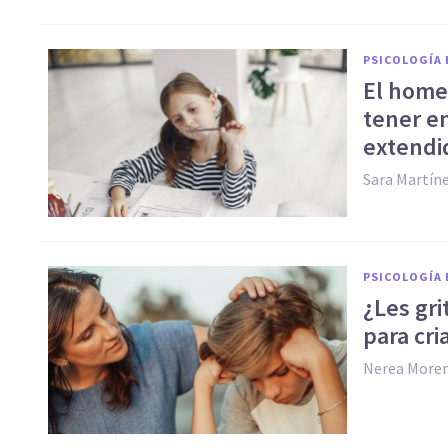
PSICOLOGÍA 
El home
tener en
extendi
Sara Martín
PSICOLOGÍA 
¿Les gri
para cri
Nerea More