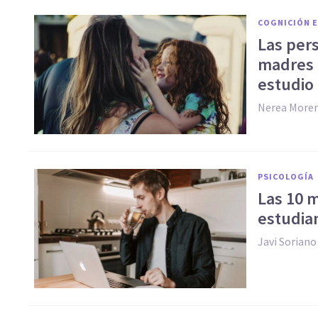
COGNICIÓN E
Las per
madres 
estudio
Nerea More
PSICOLOGÍA
Las 10 m
estudia
Javi Soriano